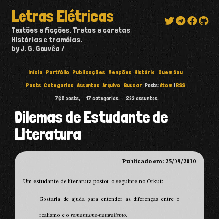
Letras Elétricas
Textões e ficções. Tretas e caretas.
Histórias e tramóias.
by J. G. Gouvêa
Início
Portfólio
Publicações
Menções
História
Quem Sou
Posts
Categorias
Assuntos
Arquivo
Buscar
Posts:
Atom
|
RSS
762
posts,
17
categorias,
233
assuntos,
Dilemas de Estudante de
Literatura
Publicado em: 25/09/2010
Um estudante de literatura postou o seguinte no Orkut:
Gostaria de ajuda para entender as diferenças entre o
realismo e o
romantismo-naturalismo
.