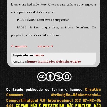
la um crime hediondo! Reze 72 terços para cada vez que ergueu a
mão e passe a ser dizimista regular.
PROLETÁRIO: Estou livre do purgatório?
PADRE: Se fizer o que disse, está livre do inferno. Do
purgatório, só na misericórdia de Deus.
seguinte
anterior
Arquivado em:
contos
Assuntos:
humor
inutilidades
violência
religião
Conteúdo publicado conforme a licença
Creative
Commons Atribuição-NãoComercial-
CompartilhaIgual 4.0 Internacional (CC BY-NC-SA
COPIAR NÃO É PRESTIGIAR. NÃO PIRATEIE, NÃO
4.0)
.