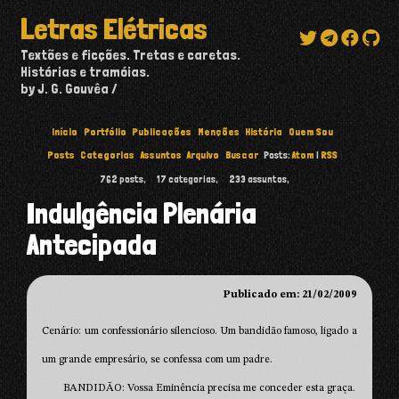
Letras Elétricas
Textões e ficções. Tretas e caretas.
Histórias e tramóias.
by J. G. Gouvêa
Início
Portfólio
Publicações
Menções
História
Quem Sou
Posts
Categorias
Assuntos
Arquivo
Buscar
Posts:
Atom
|
RSS
762
posts,
17
categorias,
233
assuntos,
Indulgência Plenária
Antecipada
Publicado em: 21/02/2009
Cenário: um confessionário silencioso. Um bandidão famoso, ligado a
um grande empresário, se confessa com um padre.
BANDIDÃO: Vossa Eminência precisa me conceder esta graça.