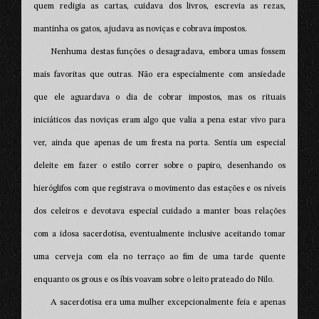
quem redigia as cartas, cuidava dos livros, escrevia as rezas,
mantinha os gatos, ajudava as noviças e cobrava impostos.
Nenhuma destas funções o desagradava, embora umas fossem
mais favoritas que outras. Não era especialmente com ansiedade
que ele aguardava o dia de cobrar impostos, mas os rituais
iniciáticos das noviças eram algo que valia a pena estar vivo para
ver, ainda que apenas de um fresta na porta. Sentia um especial
deleite em fazer o estilo correr sobre o papiro, desenhando os
hieróglifos com que registrava o movimento das estações e os níveis
dos celeiros e devotava especial cuidado a manter boas relações
com a idosa sacerdotisa, eventualmente inclusive aceitando tomar
uma cerveja com ela no terraço ao fim de uma tarde quente
enquanto os grous e os íbis voavam sobre o leito prateado do Nilo.
A sacerdotisa era uma mulher excepcionalmente feia e apenas