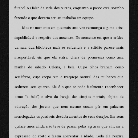
futebol ou falar da vida dos outros, enquanto o pobre está sozinho
fazendo o que deveria ser um trabalho em equipe.
Mas no momento em que mais uma vez resmunga alguma coisa
impublicável a respeito dos ausentes. No momento em que a aridez
da sala dda biblioteca mais se evidencia e a solidão parece mais
insuportável, eis que ela entra, cheia de promessas como uma
manhã de sábado. Celena, a bela. Cujos olhos brilham como
semáforos, cujo corpo tem o traquejo natural das mulheres que
seduzem sem querer. Ela é o que se pode facilmente reconhecer
como “a bela”, o alvo da inveja das simples mortais, objeto de
adoração dos jovens que nem mesmo ousam pôr em palavras
monologadas os possíveis desdobramentos de seus desejos. Em seus
quinze anos ainda não teve de passar pelas agruras que vincam a
expressão do rosto e fazem aparentar a idade. Toda ela respira