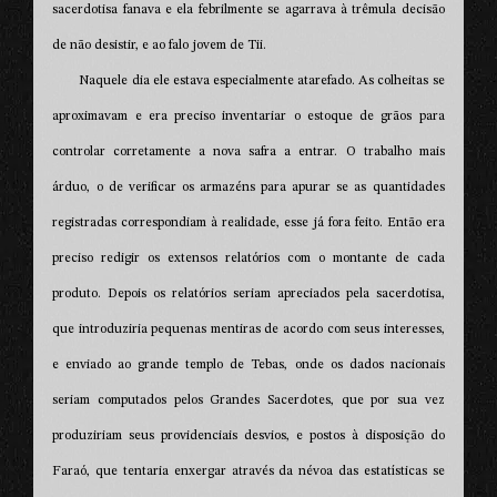
sacerdotisa fanava e ela febrilmente se agarrava à trêmula decisão
de não desistir, e ao falo jovem de Tii.
Naquele dia ele estava especialmente atarefado. As colheitas se
aproximavam e era preciso inventariar o estoque de grãos para
controlar corretamente a nova safra a entrar. O trabalho mais
árduo, o de verificar os armazéns para apurar se as quantidades
registradas correspondiam à realidade, esse já fora feito. Então era
preciso redigir os extensos relatórios com o montante de cada
produto. Depois os relatórios seriam apreciados pela sacerdotisa,
que introduziria pequenas mentiras de acordo com seus interesses,
e enviado ao grande templo de Tebas, onde os dados nacionais
seriam computados pelos Grandes Sacerdotes, que por sua vez
produziriam seus providenciais desvios, e postos à disposição do
Faraó, que tentaria enxergar através da névoa das estatísticas se