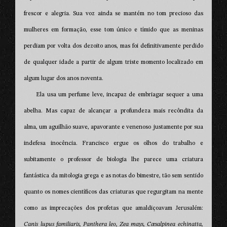
frescor e alegria. Sua voz ainda se mantém no tom precioso das
mulheres em formação, esse tom único e tímido que as meninas
perdiam por volta dos dezoito anos, mas foi definitivamente perdido
de qualquer idade a partir de algum triste momento localizado em
algum lugar dos anos noventa.
Ela usa um perfume leve, incapaz de embriagar sequer a uma
abelha. Mas capaz de alcançar a profundeza mais recôndita da
alma, um aguilhão suave, apavorante e venenoso justamente por sua
indefesa inocência. Francisco ergue os olhos do trabalho e
subitamente o professor de biologia lhe parece uma criatura
fantástica da mitologia grega e as notas do bimestre, tão sem sentido
quanto os nomes científicos das criaturas que regurgitam na mente
como as imprecações dos profetas que amaldiçoavam Jerusalém:
Canis lupus familiaris, Panthera leo,
Zea mays, Cæsalpinea echinatta,