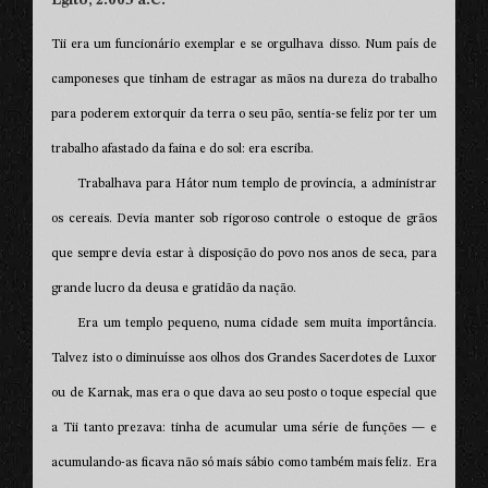
Tii era um funcionário exemplar e se orgulhava disso. Num país de
camponeses que tinham de estragar as mãos na dureza do trabalho
para poderem extorquir da terra o seu pão, sentia-se feliz por ter um
trabalho afastado da faina e do sol: era escriba.
Trabalhava para Hátor num templo de província, a administrar
os cereais. Devia manter sob rigoroso controle o estoque de grãos
que sempre devia estar à disposição do povo nos anos de seca, para
grande lucro da deusa e gratidão da nação.
Era um templo pequeno, numa cidade sem muita importância.
Talvez isto o diminuísse aos olhos dos Grandes Sacerdotes de Luxor
ou de Karnak, mas era o que dava ao seu posto o toque especial que
a Tii tanto prezava: tinha de acumular uma série de funções — e
acumulando-as ficava não só mais sábio como também mais feliz. Era