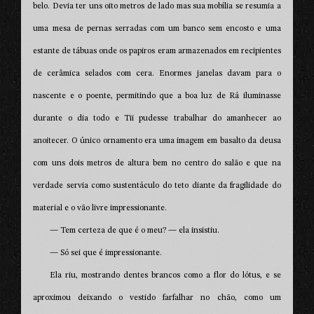
belo. Devia ter uns oito metros de lado mas sua mobília se resumia a
uma mesa de pernas serradas com um banco sem encosto e uma
estante de tábuas onde os papiros eram armazenados em recipientes
de cerâmica selados com cera. Enormes janelas davam para o
nascente e o poente, permitindo que a boa luz de Rá iluminasse
durante o dia todo e Tii pudesse trabalhar do amanhecer ao
anoitecer. O único ornamento era uma imagem em basalto da deusa
com uns dois metros de altura bem no centro do salão e que na
verdade servia como sustentáculo do teto diante da fragilidade do
material e o vão livre impressionante.
— Tem certeza de que é o meu? — ela insistiu.
— Só sei que é impressionante.
Ela riu, mostrando dentes brancos como a flor do lótus, e se
aproximou deixando o vestido farfalhar no chão, como um