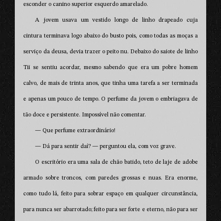
esconder o canino superior esquerdo amarelado.
A jovem usava um vestido longo de linho drapeado cuja
cintura terminava logo abaixo do busto pois, como todas as moças a
serviço da deusa, devia trazer o peito nu. Debaixo do saiote de linho
Tii se sentiu acordar, mesmo sabendo que era um pobre homem
calvo, de mais de trinta anos, que tinha uma tarefa a ser terminada
e apenas um pouco de tempo. O perfume da jovem o embriagava de
tão doce e persistente. Impossível não comentar.
— Que perfume extraordinário!
— Dá para sentir daí? — perguntou ela, com voz grave.
O escritório era uma sala de chão batido, teto de laje de adobe
armado sobre troncos, com paredes grossas e nuas. Era enorme,
como tudo lá, feito para sobrar espaço em qualquer circunstância,
para nunca ser abarrotado; feito para ser forte e eterno, não para ser