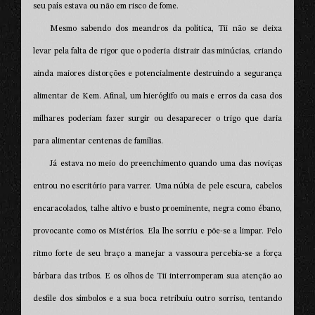
seu país estava ou não em risco de fome.
Mesmo sabendo dos meandros da política, Tii não se deixa
levar pela falta de rigor que o poderia distrair das minúcias, criando
ainda maiores distorções e potencialmente destruindo a segurança
alimentar de Kem. Afinal, um hieróglifo ou mais e erros da casa dos
milhares poderiam fazer surgir ou desaparecer o trigo que daria
para alimentar centenas de famílias.
Já estava no meio do preenchimento quando uma das noviças
entrou no escritório para varrer. Uma núbia de pele escura, cabelos
encaracolados, talhe altivo e busto proeminente, negra como ébano,
provocante como os Mistérios. Ela lhe sorriu e põe-se a limpar. Pelo
ritmo forte de seu braço a manejar a vassoura percebia-se a força
bárbara das tribos. E os olhos de Tii interromperam sua atenção ao
desfile dos símbolos e a sua boca retribuiu outro sorriso, tentando