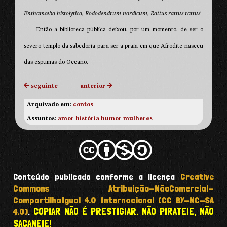
Enthamœba histolytica,
Rododendrum nordicum, Rattus rattus rattus
!
Então a biblioteca pública deixou, por um momento, de ser o
severo templo da sabedoria para ser a praia em que Afrodite nasceu
das espumas do Oceano.
seguinte
anterior
Arquivado em:
contos
Assuntos:
amor
história
humor
mulheres
Conteúdo publicado conforme a licença
Creative
Commons Atribuição-NãoComercial-
CompartilhaIgual 4.0 Internacional (CC BY-NC-SA
COPIAR NÃO É PRESTIGIAR. NÃO PIRATEIE, NÃO
4.0)
.
SACANEIE!