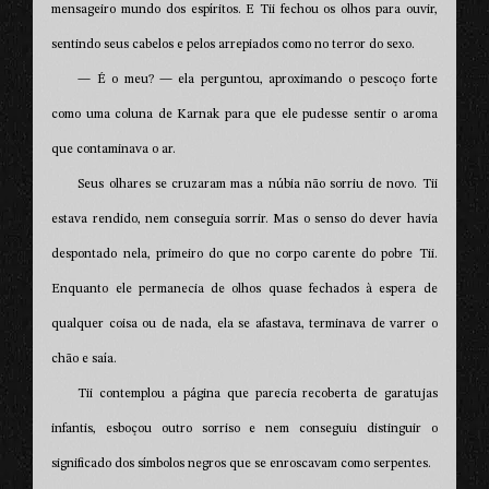
mensageiro mundo dos espíritos. E Tii fechou os olhos para ouvir,
sentindo seus cabelos e pelos arrepiados como no terror do sexo.
— É o meu? — ela perguntou, aproximando o pescoço forte
como uma coluna de Karnak para que ele pudesse sentir o aroma
que contaminava o ar.
Seus olhares se cruzaram mas a núbia não sorriu de novo. Tii
estava rendido, nem conseguia sorrir. Mas o senso do dever havia
despontado nela, primeiro do que no corpo carente do pobre Tii.
Enquanto ele permanecia de olhos quase fechados à espera de
qualquer coisa ou de nada, ela se afastava, terminava de varrer o
chão e saía.
Tii contemplou a página que parecia recoberta de garatujas
infantis, esboçou outro sorriso e nem conseguiu distinguir o
significado dos símbolos negros que se enroscavam como serpentes.