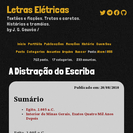
Letras Elétricas
Textões e ficções. Tretas e caretas.
Histórias e tramóias.
by J. G. Gouvêa
Início
Portfólio
Publicações
Menções
História
Quem Sou
Posts
Categorias
Assuntos
Arquivo
Buscar
Posts:
Atom
|
RSS
762
posts,
17
categorias,
233
assuntos,
A Distração do Escriba
Publicado em: 20/08/2010
Sumário
Egito, 2.005 a.C.
Interior de Minas Gerais, Exatos Quatro Mil Anos
Depois
Egito, 2.005 a.C.