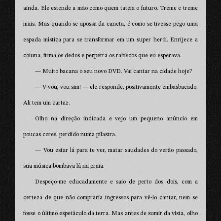
ainda. Ele estende a mão como quem tateia o futuro. Treme e treme
mais. Mas quando se apossa da caneta, é como se tivesse pego uma
espada mística para se transformar em um super herói. Enrijece a
coluna, firma os dedos e perpetra os rabiscos que eu esperava.
— Muito bacana o seu novo DVD. Vai cantar na cidade hoje?
— V-vou, vou sim! — ele responde, positivamente embasbacado.
Ali tem um cartaz.
Olho na direção indicada e vejo um pequeno anúncio em
poucas cores, perdido numa pilastra.
— Vou estar lá para te ver, matar saudades do verão passado,
sua música bombava lá na praia.
Despeço-me educadamente e saio de perto dos dois, com a
certeza de que não compraria ingressos para vê-lo cantar, nem se
fosse o último espetáculo da terra. Mas antes de sumir da vista, olho