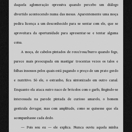
daquela aglomeração opressiva quando percebo um diálogo
divertido acontecendo numa das mesas. Aparentemente uma moça
pedira licença a um desconhecido para se sentar com ele, que se
aproveitara da oportunidade para apresentar-se e tentar alguma
coisa.
A moça, de cabelos pintados de roxo/rosa/burro quando foge,
parece mais preocupada em mastigar trocentas vezes os talos e
folhas insossos pelos quais está pagando o preço de um prato gordo
e nutritivo. Só ele, o estranho, fica sintonizado em outro canal.
Enquanto ela ataca outro naco de brócolos com o garfo, fingindo-se
interessada na parede pintada de curioso amarelo, o homem
gesticula devagar, mas com amplitude, como se quisesse que ela
acompanhasse cada dedo.
— Pois sou eu — ele explica. Nunca ouviu aquela minha