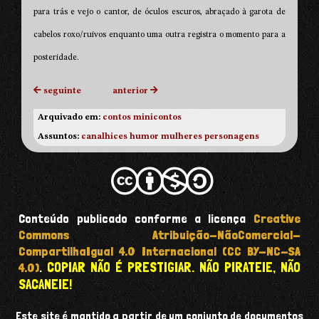
para trás e vejo o cantor, de óculos escuros, abraçado à garota de
cabelos roxo/ruivos enquanto uma outra registra o momento para a
posteridade.
seguinte
anterior
Arquivado em:
contos
minicontos
Assuntos:
canalhices
humor
mulheres
personagens
Conteúdo publicado conforme a licença
Creative
Commons Atribuição-NãoComercial-
CompartilhaIgual 4.0 Internacional (CC BY-NC-SA
COPIAR NÃO É PRESTIGIAR. NÃO PIRATEIE, NÃO
4.0)
.
SACANEIE!
Este site é mantido a partir de um conjunto de documentos