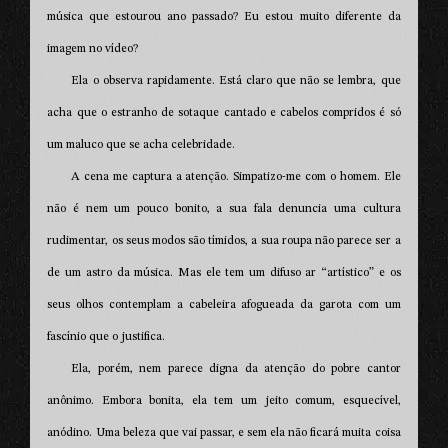
música que estourou ano passado? Eu estou muito diferente da
imagem no vídeo?
Ela o observa rapidamente. Está claro que não se lembra, que
acha que o estranho de sotaque cantado e cabelos compridos é só
um maluco que se acha celebridade.
A cena me captura a atenção. Simpatizo-me com o homem. Ele
não é nem um pouco bonito, a sua fala denuncia uma cultura
rudimentar, os seus modos são tímidos, a sua roupa não parece ser a
de um astro da música. Mas ele tem um difuso ar “artístico” e os
seus olhos contemplam a cabeleira afogueada da garota com um
fascínio que o justifica.
Ela, porém, nem parece digna da atenção do pobre cantor
anônimo. Embora bonita, ela tem um jeito comum, esquecível,
anódino. Uma beleza que vai passar, e sem ela não ficará muita coisa