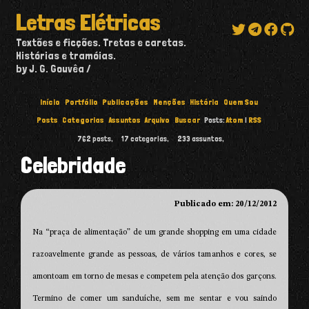
Letras Elétricas
Textões e ficções. Tretas e caretas.
Histórias e tramóias.
by J. G. Gouvêa
Início
Portfólio
Publicações
Menções
História
Quem Sou
Posts
Categorias
Assuntos
Arquivo
Buscar
Posts:
Atom
|
RSS
762
posts,
17
categorias,
233
assuntos,
Celebridade
Publicado em: 20/12/2012
Na “praça de alimentação” de um grande shopping em uma cidade
razoavelmente grande as pessoas, de vários tamanhos e cores, se
amontoam em torno de mesas e competem pela atenção dos garçons.
Termino de comer um sanduíche, sem me sentar e vou saindo