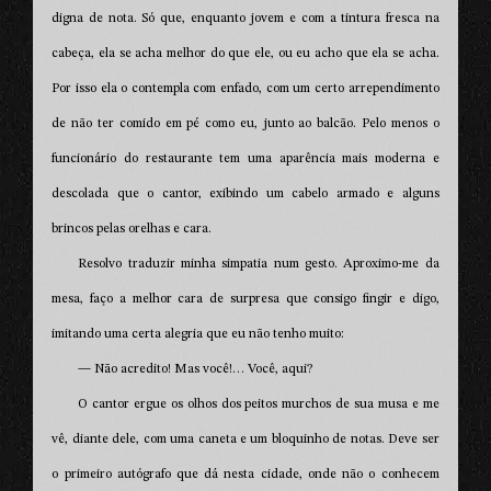
digna de nota. Só que, enquanto jovem e com a tintura fresca na
cabeça, ela se acha melhor do que ele, ou eu acho que ela se acha.
Por isso ela o contempla com enfado, com um certo arrependimento
de não ter comido em pé como eu, junto ao balcão. Pelo menos o
funcionário do restaurante tem uma aparência mais moderna e
descolada que o cantor, exibindo um cabelo armado e alguns
brincos pelas orelhas e cara.
Resolvo traduzir minha simpatia num gesto. Aproximo-me da
mesa, faço a melhor cara de surpresa que consigo fingir e digo,
imitando uma certa alegria que eu não tenho muito:
— Não acredito! Mas você!… Você, aqui?
O cantor ergue os olhos dos peitos murchos de sua musa e me
vê, diante dele, com uma caneta e um bloquinho de notas. Deve ser
o primeiro autógrafo que dá nesta cidade, onde não o conhecem