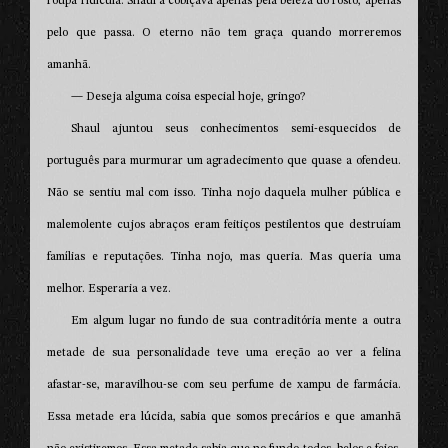
roupa ridícula. Shaul a cobiçava apenas pela beleza do rosto, apenas
pelo que passa. O eterno não tem graça quando morreremos
amanhã.
— Deseja alguma coisa especial hoje, gringo?
Shaul ajuntou seus conhecimentos semi-esquecidos de
português para murmurar um agradecimento que quase a ofendeu.
Não se sentiu mal com isso. Tinha nojo daquela mulher pública e
malemolente cujos abraços eram feitiços pestilentos que destruíam
famílias e reputações. Tinha nojo, mas queria. Mas queria uma
melhor. Esperaria a vez.
Em algum lugar no fundo de sua contraditória mente a outra
metade de sua personalidade teve uma ereção ao ver a felina
afastar-se, maravilhou-se com seu perfume de xampu de farmácia.
Essa metade era lúcida, sabia que somos precários e que amanhã