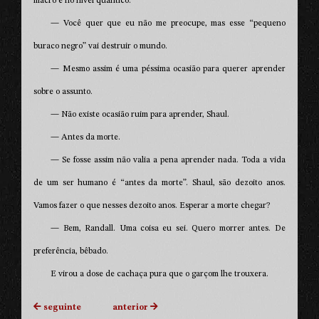
macro e no nível quântico.
— Você quer que eu não me preocupe, mas esse “pequeno
buraco negro” vai destruir o mundo.
— Mesmo assim é uma péssima ocasião para querer aprender
sobre o assunto.
— Não existe ocasião ruim para aprender, Shaul.
— Antes da morte.
— Se fosse assim não valia a pena aprender nada. Toda a vida
de um ser humano é “antes da morte”. Shaul, são dezoito anos.
Vamos fazer o que nesses dezoito anos. Esperar a morte chegar?
— Bem, Randall. Uma coisa eu sei. Quero morrer antes. De
preferência, bêbado.
E virou a dose de cachaça pura que o garçom lhe trouxera.
seguinte
anterior