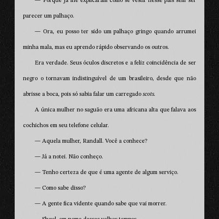
— Porque já lhe explicaram como se vestir nesse país sem ser
parecer um palhaço.
— Ora, eu posso ter sido um palhaço gringo quando arrumei
minha mala, mas eu aprendo rápido observando os outros.
Era verdade. Seus óculos discretos e a feliz coincidência de ser
negro o tornavam indistinguível de um brasileiro, desde que não
abrisse a boca, pois só sabia falar um carregado
scots.
A única mulher no saguão era uma africana alta que falava aos
cochichos em seu telefone celular.
— Aquela mulher, Randall. Você a conhece?
— Já a notei. Não conheço.
— Tenho certeza de que é uma agente de algum serviço.
— Como sabe disso?
— A gente fica vidente quando sabe que vai morrer.