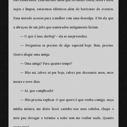
não existiremos. Essa metade sabia que no fundo todos, belos e feios,
sujos e limpos, estaremos idênticos além do horizonte de eventos.
Essa metade acenou para a mulher com uma desculpa. E foi ela que
a abraçou de um jeito que namorados antigamente faziam.
— O que é isso,
darling
? – ela se surpreendeu.
— Perguntou se preciso de algo especial hoje. Bem, preciso.
Quero alugar uma amiga.
— Uma amiga? Para quanto tempo?
— Não sei, talvez só por hoje, talvez por dezessete anos, onze
meses e nove dias.
— Ai, que complicado!
— Não precisa explicar. O que quero é que venha comigo, ouça
minha música, me deixe fazer carinho nos seus cabelos, chupe o
meu pau devagar e termine a noite sem me roubar nada. Quanto