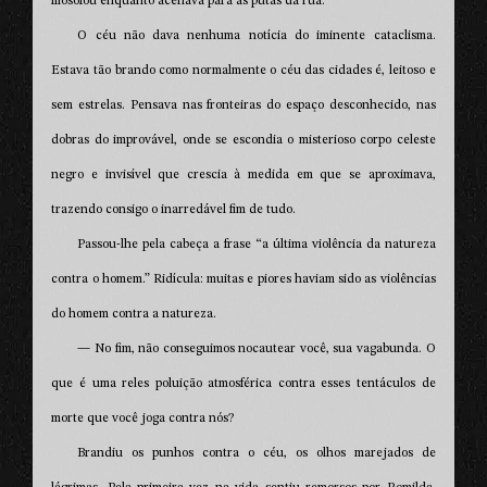
filosofou enquanto acenava para as putas da rua.”
O céu não dava nenhuma notícia do iminente cataclisma.
Estava tão brando como normalmente o céu das cidades é, leitoso e
sem estrelas. Pensava nas fronteiras do espaço desconhecido, nas
dobras do improvável, onde se escondia o misterioso corpo celeste
negro e invisível que crescia à medida em que se aproximava,
trazendo consigo o inarredável fim de tudo.
Passou-lhe pela cabeça a frase “a última violência da natureza
contra o homem.” Ridícula: muitas e piores haviam sido as violências
do homem contra a natureza.
— No fim, não conseguimos nocautear você, sua vagabunda. O
que é uma reles poluição atmosférica contra esses tentáculos de
morte que você joga contra nós?
Brandiu os punhos contra o céu, os olhos marejados de