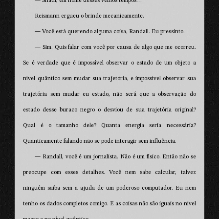
— Shaul, em nome desses velhos tempos…
Reismann ergueu o brinde mecanicamente.
— Você está querendo alguma coisa, Randall. Eu pressinto.
— Sim. Quis falar com você por causa de algo que me ocorreu.
Se é verdade que é impossível observar o estado de um objeto a
nível quântico sem mudar sua trajetória, e impossível observar sua
trajetória sem mudar eu estado, não será que a observação do
estado desse buraco negro o desviou de sua trajetória original?
Qual é o tamanho dele? Quanta energia seria necessária?
Quanticamente falando não se pode interagir sem influência.
— Randall, você é um jornalista. Não é um físico. Então não se
preocupe com esses detalhes. Você nem sabe calcular, talvez
ninguém saiba sem a ajuda de um poderoso computador. Eu nem
tenho os dados completos comigo. E as coisas não são iguais no nível