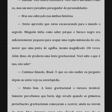
— Randall. Você nunca entenderá. Você não é astrofísico como
eu, mas um mero jornalista perseguidor de personalidades.
— Mas sou esforçado nas minhas histórias.
— Então aproveite que estou escancarando para o mundo o
segredo. Ninguém tinha como saber porque o buraco negro era
suficientemente pequeno para ocupar uma região minúscula do céu,
menor que uma ponta de agulha, mesmo magnificado 100 vezes.
Além disso, ele produzia uma lente gravitacional. Você sabe o que é
isso, não sabe?
— Continue falando, Shaul. O que eu não souber eu pergunto
depois ou então vejo na enciclopédia.
— Muito bem. A lente gravitacional o tornava invisível.
Somente percebemos que havia algo errado quando as primeiras
perturbações gravitacionais começaram a ocorrer, ainda na nuvem