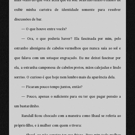
mais velho do que você acha que eu sou. Mas não tenho o hábito de
exibir minha carteira de identidade somente para resolver
discussões de bar.
— O que houve entre vocês?
— Ora, o que poderia haver? Ela fascinada por mim, pelo
estranho alienígena de cabelos vermelhos que nunca saía ao sol e
que falava com um sotaque engraçado. Eu me deixei fascinar por
ela, a estranha camponesa de cabelos pretos, mãos calejadas e lindo
sorriso. O curioso é que hoje nem lembro mais da aparência dela.
— Ficaram pouco tempo juntos, então?
— Pouco, apenas o suficiente para eu ter que pagar pensão a
um bastardinho.
Randall ficou chocado com a maneira como Shaul se referia ao
próprio filho, e à mulher com quem o tivera: