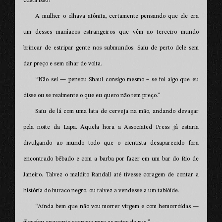
custa isso?
A mulher o olhava atônita, certamente pensando que ele era
um desses maníacos estrangeiros que vêm ao terceiro mundo
brincar de estripar gente nos submundos. Saiu de perto dele sem
dar preço e sem olhar de volta.
“Não sei — pensou Shaul consigo mesmo – se foi algo que eu
disse ou se realmente o que eu quero não tem preço.”
Saiu de lá com uma lata de cerveja na mão, andando devagar
pela noite da Lapa. Àquela hora a Associated Press já estaria
divulgando ao mundo todo que o cientista desaparecido fora
encontrado bêbado e com a barba por fazer em um bar do Rio de
Janeiro. Talvez o maldito Randall até tivesse coragem de contar a
história do buraco negro, ou talvez a vendesse a um tablóide.
“Ainda bem que não vou morrer virgem e com hemorróidas —