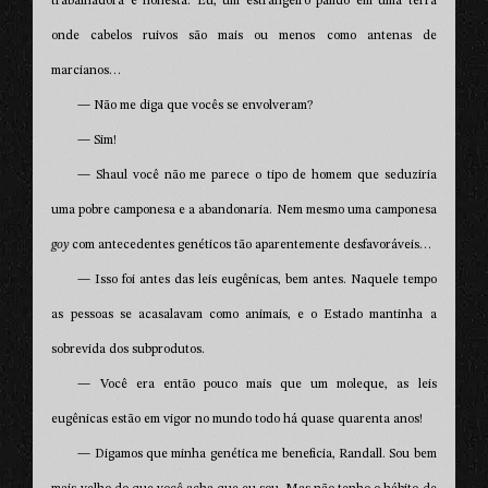
trabalhadora e honesta. Eu, um estrangeiro pálido em uma terra
onde cabelos ruivos são mais ou menos como antenas de
marcianos…
— Não me diga que vocês se envolveram?
— Sim!
— Shaul você não me parece o tipo de homem que seduziria
uma pobre camponesa e a abandonaria. Nem mesmo uma camponesa
goy
com antecedentes genéticos tão aparentemente desfavoráveis…
— Isso foi antes das leis eugênicas, bem antes. Naquele tempo
as pessoas se acasalavam como animais, e o Estado mantinha a
sobrevida dos subprodutos.
— Você era então pouco mais que um moleque, as leis
eugênicas estão em vigor no mundo todo há quase quarenta anos!
— Digamos que minha genética me beneficia, Randall. Sou bem