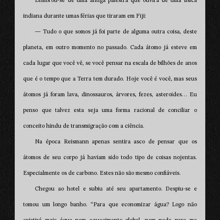
Lembrou-se de uma antiga palestra que ouvira de uma física
indiana durante umas férias que tiraram em Fiji:
— Tudo o que somos já foi parte de alguma outra coisa, deste
planeta, em outro momento no passado. Cada átomo já esteve em
cada lugar que você vê, se você pensar na escala de bilhões de anos
que é o tempo que a Terra tem durado. Hoje você é você, mas seus
átomos já foram lava, dinossauros, árvores, fezes, asteroides… Eu
penso que talvez esta seja uma forma racional de conciliar o
conceito hindu de transmigração com a ciência.
Na época Reismann apenas sentira asco de pensar que os
átomos de seu corpo já haviam sido todo tipo de coisas nojentas.
Especialmente os de carbono. Estes não são mesmo confiáveis.
Chegou ao hotel e subiu até seu apartamento. Despiu-se e
tomou um longo banho. “Para que economizar água? Logo não