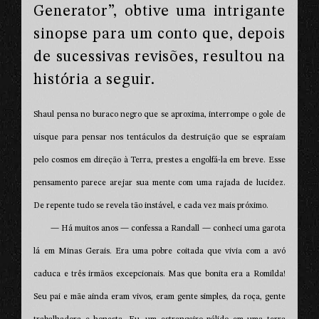
Generator”, obtive uma intrigante
sinopse para um conto que, depois
de sucessivas revisões, resultou na
história a seguir.
Shaul pensa no buraco negro que se aproxima, interrompe o gole de
uísque para pensar nos tentáculos da destruição que se espraiam
pelo cosmos em direção à Terra, prestes a engolfá-la em breve. Esse
pensamento parece arejar sua mente com uma rajada de lucidez.
De repente tudo se revela tão instável, e cada vez mais próximo.
— Há muitos anos — confessa a Randall — conheci uma garota
lá em Minas Gerais. Era uma pobre coitada que vivia com a avó
caduca e três irmãos excepcionais. Mas que bonita era a Romilda!
Seu pai e mãe ainda eram vivos, eram gente simples, da roça, gente