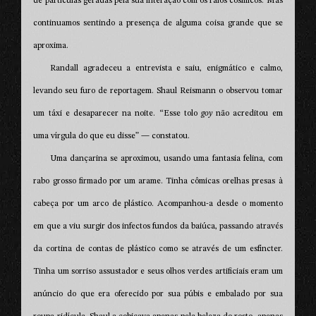
de partículas geradas pela sua interação com os raios cósmicos. Mas
continuamos sentindo a presença de alguma coisa grande que se
aproxima.
Randall agradeceu a entrevista e saiu, enigmático e calmo,
levando seu furo de reportagem. Shaul Reismann o observou tomar
um táxi e desaparecer na noite. “Esse tolo
goy
não acreditou em
uma vírgula do que eu disse” — constatou.
Uma dançarina se aproximou, usando uma fantasia felina, com
rabo grosso firmado por um arame. Tinha cômicas orelhas presas à
cabeça por um arco de plástico. Acompanhou-a desde o momento
em que a viu surgir dos infectos fundos da baiúca, passando através
da cortina de contas de plástico como se através de um esfíncter.
Tinha um sorriso assustador e seus olhos verdes artificiais eram um
anúncio do que era oferecido por sua púbis e embalado por sua