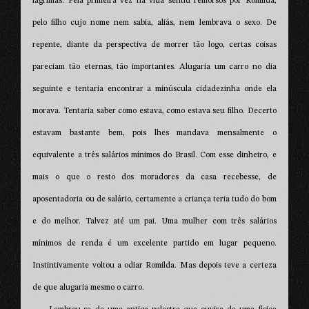
lágrimas. Pela primeira vez na vida sentiu remorsos por Romilda,
pelo filho cujo nome nem sabia, aliás, nem lembrava o sexo. De
repente, diante da perspectiva de morrer tão logo, certas coisas
pareciam tão eternas, tão importantes. Alugaria um carro no dia
seguinte e tentaria encontrar a minúscula cidadezinha onde ela
morava. Tentaria saber como estava, como estava seu filho. Decerto
estavam bastante bem, pois lhes mandava mensalmente o
equivalente a três salários mínimos do Brasil. Com esse dinheiro, e
mais o que o resto dos moradores da casa recebesse, de
aposentadoria ou de salário, certamente a criança teria tudo do bom
e do melhor. Talvez até um pai. Uma mulher com três salários
mínimos de renda é um excelente partido em lugar pequeno.
Instintivamente voltou a odiar Romilda. Mas depois teve a certeza
de que alugaria mesmo o carro.