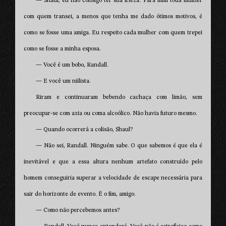
— Shaul, eu não consigo ter sua frieza. Para mim toda mulher
com quem transei, a menos que tenha me dado ótimos motivos, é
como se fosse uma amiga. Eu respeito cada mulher com quem trepei
como se fosse a minha esposa.
— Você é um bobo, Randall.
— E você um niilista.
Riram e continuaram bebendo cachaça com limão, sem
preocupar-se com azia ou coma alcoólico. Não havia futuro mesmo.
— Quando ocorrerá a colisão, Shaul?
— Não sei, Randall. Ninguém sabe. O que sabemos é que ela é
inevitável e que a essa altura nenhum artefato construído pelo
homem conseguiria superar a velocidade de escape necessária para
sair do horizonte de evento. É o fim, amigo.
— Como não percebemos antes?