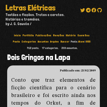
Letras Elétricas
Textões e ficções. Tretas e caretas.
Histórias e tramóias.
by J. G. Gouvêa
Início
Portfólio
Publicações
Menções
História
Quem Sou
Posts
Categorias
Assuntos
Arquivo
Buscar
Posts:
Atom
|
RSS
762
posts,
17
categorias,
233
assuntos,
Dois Gringos na Lapa
Publicado em: 23/02/2009
Conto que traz elementos de
ficção científica para o cenário
brasileiro e foi escrito ainda nos
tempos do Orkut, a fim de