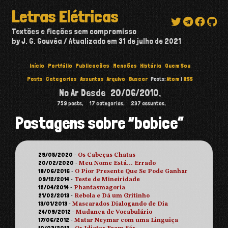
Letras Elétricas
Textões e ficções sem compromisso
by J. G. Gouvêa
Atualizado em
31 de julho de 2021
Início
Portfólio
Publicações
Menções
História
Quem Sou
Posts
Categorias
Assuntos
Arquivo
Buscar
Posts:
Atom
|
RSS
No Ar Desde
20/06/2010
,
759
posts,
17
categorias,
237
assuntos,
Postagens sobre “bobice”
29/05/2020
-
Os Cabeças Chatas
20/02/2020
-
Meu Nome Está… Errado
18/06/2016
-
O Pior Presente Que Se Pode Ganhar
09/12/2014
-
Teste de Mineiridade
12/04/2014
-
Phantasmagoria
21/02/2013
-
Rebola e Dá um Gritinho
13/01/2013
-
Mascarados Dialogando de Dia
24/09/2012
-
Mudança de Vocabulário
17/06/2012
-
Matar Neymar com uma Linguiça
10/03/2012