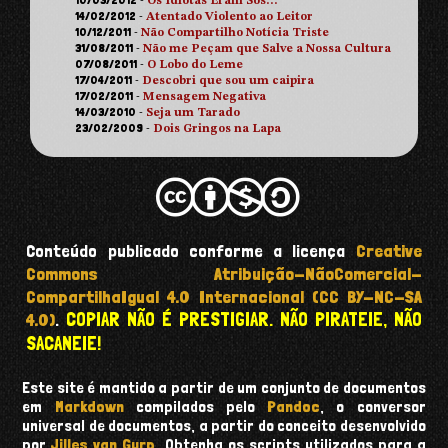
-
Os Idiotas Eram Sós…
14/02/2012
-
Atentado Violento ao Leitor
10/12/2011
-
Não Compartilho Notícia Triste
31/08/2011
-
Não me Peçam que Salve a Nossa Cultura
07/08/2011
-
O Lobo do Leme
17/04/2011
-
Descobri que sou um caipira
17/02/2011
-
Mensagem Negativa
14/03/2010
-
Seja um Tarado
23/02/2009
-
Dois Gringos na Lapa
Conteúdo publicado conforme a licença
Creative
Commons Atribuição-NãoComercial-
CompartilhaIgual 4.0 Internacional (CC BY-NC-SA
COPIAR NÃO É PRESTIGIAR. NÃO PIRATEIE, NÃO
4.0)
.
SACANEIE!
Este site é mantido a partir de um conjunto de documentos
em
Markdown
compilados pelo
Pandoc
, o conversor
universal de documentos, a partir do conceito desenvolvido
por
Jilles van Gurp
. Obtenha os scripts utilizados para a