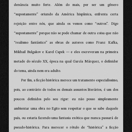
denúncia muito forte. Além do mais, por ser um gênero
“supostamente” oriundo da América hispânica, enfrenta certa
rejeição entre nós, que ainda os vemos como “outros”. Digo
“supostamente” porque não se pode chamar de outra coisa que não
“realismo fantástico” as obras de autores como Franz Kafka,
Mikhail Bulgakov e Karel Capek — e eles escreveram na primeira
metade do século XX, época na qual García Márquez, o definidor
do tema, ainda nem era adulto.
Por fim, a ficção histórica merece um tratamento especialíssimo,
pois, ao contrário de todos os demais assuntos literários, é um dos
poucos definidos pelo seu rigor: eu não posso simplesmente
ambientar uma obra no Egito sem respeitar o que se sabe daquele
país, ou estaria fazendo uma fantasia exótica que nunca passará de
pseudo-histórica. Para merecer o rótulo de “histórica” a ficção