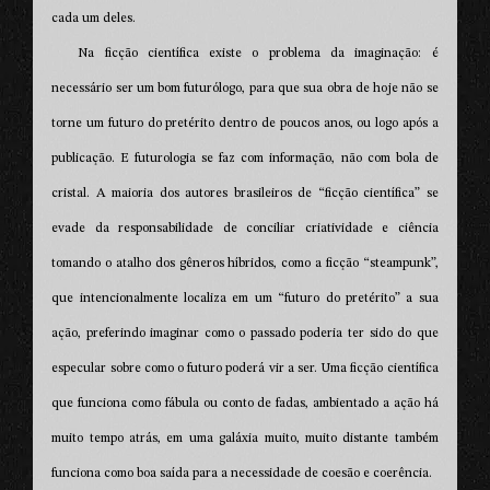
cada um deles.
Na ficção científica existe o problema da imaginação: é
necessário ser um bom futurólogo, para que sua obra de hoje não se
torne um futuro do pretérito dentro de poucos anos, ou logo após a
publicação. E futurologia se faz com informação, não com bola de
cristal. A maioria dos autores brasileiros de “ficção científica” se
evade da responsabilidade de conciliar criatividade e ciência
tomando o atalho dos gêneros híbridos, como a ficção “steampunk”,
que intencionalmente localiza em um “futuro do pretérito” a sua
ação, preferindo imaginar como o passado poderia ter sido do que
especular sobre como o futuro poderá vir a ser. Uma ficção científica
que funciona como fábula ou conto de fadas, ambientado a ação há
muito tempo atrás, em uma galáxia muito, muito distante também
funciona como boa saída para a necessidade de coesão e coerência.