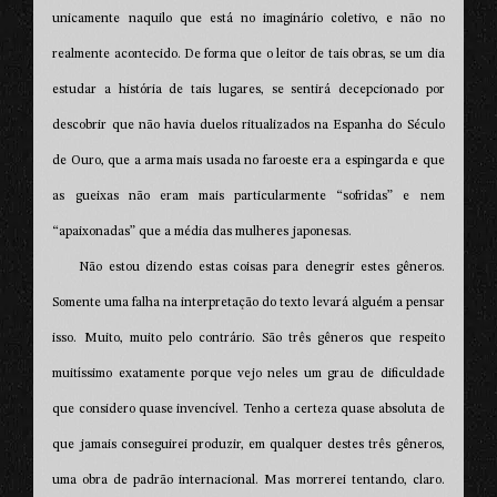
unicamente naquilo que está no imaginário coletivo, e não no
realmente acontecido. De forma que o leitor de tais obras, se um dia
estudar a história de tais lugares, se sentirá decepcionado por
descobrir que não havia duelos ritualizados na Espanha do Século
de Ouro, que a arma mais usada no faroeste era a espingarda e que
as gueixas não eram mais particularmente “sofridas” e nem
“apaixonadas” que a média das mulheres japonesas.
Não estou dizendo estas coisas para denegrir estes gêneros.
Somente uma falha na interpretação do texto levará alguém a pensar
isso. Muito, muito pelo contrário. São três gêneros que respeito
muitíssimo exatamente porque vejo neles um grau de dificuldade
que considero quase invencível. Tenho a certeza quase absoluta de
que jamais conseguirei produzir, em qualquer destes três gêneros,
uma obra de padrão internacional. Mas morrerei tentando, claro.