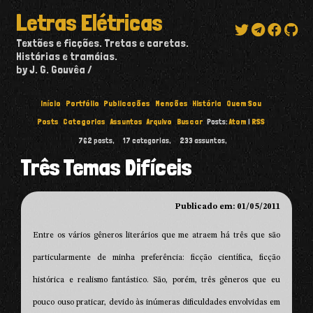
Letras Elétricas
Textões e ficções. Tretas e caretas.
Histórias e tramóias.
by J. G. Gouvêa
Início
Portfólio
Publicações
Menções
História
Quem Sou
Posts
Categorias
Assuntos
Arquivo
Buscar
Posts:
Atom
|
RSS
762
posts,
17
categorias,
233
assuntos,
Três Temas Difíceis
Publicado em: 01/05/2011
Entre os vários gêneros literários que me atraem há três que são
particularmente de minha preferência: ficção científica, ficção
histórica e realismo fantástico. São, porém, três gêneros que eu
pouco ouso praticar, devido às inúmeras dificuldades envolvidas em