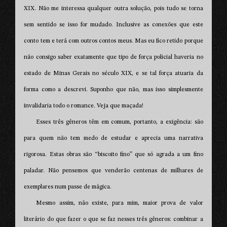
XIX. Não me interessa qualquer outra solução, pois tudo se torna
sem sentido se isso for mudado. Inclusive as conexões que este
conto tem e terá com outros contos meus. Mas eu fico retido porque
não consigo saber exatamente que tipo de força policial haveria no
estado de Minas Gerais no século XIX, e se tal força atuaria da
forma como a descrevi. Suponho que não, mas isso simplesmente
invalidaria todo o romance. Veja que maçada!
Esses três gêneros têm em comum, portanto, a exigência: são
para quem não tem medo de estudar e aprecia uma narrativa
rigorosa. Estas obras são “biscoito fino” que só agrada a um fino
paladar. Não pensemos que venderão centenas de milhares de
exemplares num passe de mágica.
Mesmo assim, não existe, para mim, maior prova de valor
literário do que fazer o que se faz nesses três gêneros: combinar a