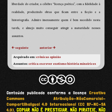
liberdade do criador, a célebre “licença poética”, com a fidelidade à
realidade, produzindo obras que ficam entre a ficção e a
historiografia. Admiro imensamente quem é bem sucedido nesta
tarefa, e almejo muito conseguir atingir a maturidade nesses
assuntos.
seguinte
anterior
Arquivado em:
crônicas
opinião
Assuntos:
crítica
escrever
exotismo
história
mineirices
Conteúdo publicado conforme a licença
Creative
Commons Atribuição-NãoComercial-
CompartilhaIgual 4.0 Internacional (CC BY-NC-SA
COPIAR NÃO É PRESTIGIAR. NÃO PIRATEIE, NÃO
4.0)
.