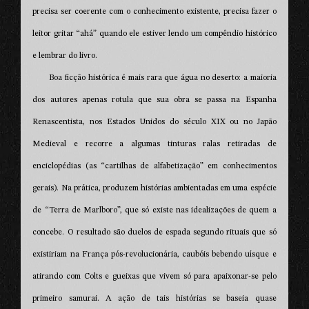
precisa ser coerente com o conhecimento existente, precisa fazer o
leitor gritar “ahá” quando ele estiver lendo um compêndio histórico
e lembrar do livro.
Boa ficção histórica é mais rara que água no deserto: a maioria
dos autores apenas rotula que sua obra se passa na Espanha
Renascentista, nos Estados Unidos do século XIX ou no Japão
Medieval e recorre a algumas tinturas ralas retiradas de
enciclopédias (as “cartilhas de alfabetização” em conhecimentos
gerais). Na prática, produzem histórias ambientadas em uma espécie
de “Terra de Marlboro”, que só existe nas idealizações de quem a
concebe. O resultado são duelos de espada segundo rituais que só
existiriam na França pós-revolucionária, caubóis bebendo uísque e
atirando com Colts e gueixas que vivem só para apaixonar-se pelo
primeiro samurai. A ação de tais histórias se baseia quase