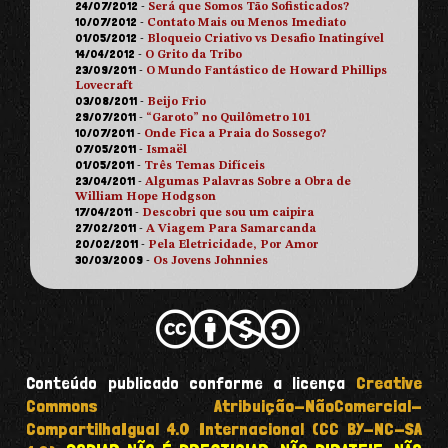
24/07/2012
-
Será que Somos Tão Sofisticados?
10/07/2012
-
Contato Mais ou Menos Imediato
01/05/2012
-
Bloqueio Criativo vs Desafio Inatingível
14/04/2012
-
O Grito da Tribo
23/09/2011
-
O Mundo Fantástico de Howard Phillips
Lovecraft
03/08/2011
-
Beijo Frio
29/07/2011
-
“Garoto” no Quilômetro 101
10/07/2011
-
Onde Fica a Praia do Sossego?
07/05/2011
-
Ismaël
01/05/2011
-
Três Temas Difíceis
23/04/2011
-
Algumas Palavras Sobre a Obra de
William Hope Hodgson
17/04/2011
-
Descobri que sou um caipira
27/02/2011
-
A Viagem Para Samarcanda
20/02/2011
-
Pela Eletricidade, Por Amor
30/03/2009
-
Os Jovens Johnnies
Conteúdo publicado conforme a licença
Creative
Commons Atribuição-NãoComercial-
CompartilhaIgual 4.0 Internacional (CC BY-NC-SA