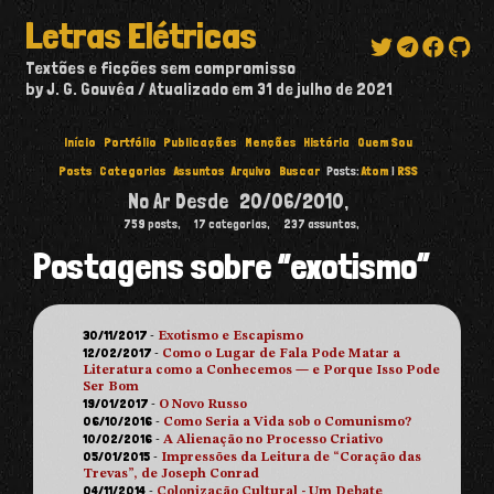
Letras Elétricas
Textões e ficções sem compromisso
by J. G. Gouvêa
Atualizado em
31 de julho de 2021
Início
Portfólio
Publicações
Menções
História
Quem Sou
Posts
Categorias
Assuntos
Arquivo
Buscar
Posts:
Atom
|
RSS
No Ar Desde
20/06/2010
,
759
posts,
17
categorias,
237
assuntos,
Postagens sobre “exotismo”
30/11/2017
-
Exotismo e Escapismo
12/02/2017
-
Como o Lugar de Fala Pode Matar a
Literatura como a Conhecemos — e Porque Isso Pode
Ser Bom
19/01/2017
-
O Novo Russo
06/10/2016
-
Como Seria a Vida sob o Comunismo?
10/02/2016
-
A Alienação no Processo Criativo
05/01/2015
-
Impressões da Leitura de “Coração das
Trevas”, de Joseph Conrad
04/11/2014
-
Colonização Cultural - Um Debate