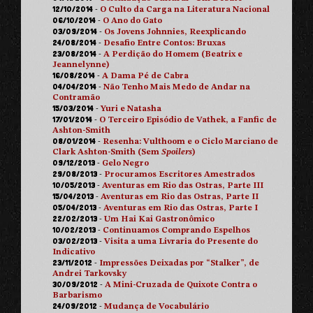
12/10/2014
-
O Culto da Carga na Literatura Nacional
06/10/2014
-
O Ano do Gato
03/09/2014
-
Os Jovens Johnnies, Reexplicando
24/08/2014
-
Desafio Entre Contos: Bruxas
23/08/2014
-
A Perdição do Homem (Beatrix e
Jeannelynne)
16/08/2014
-
A Dama Pé de Cabra
04/04/2014
-
Não Tenho Mais Medo de Andar na
Contramão
15/03/2014
-
Yuri e Natasha
17/01/2014
-
O Terceiro Episódio de Vathek, a Fanfic de
Ashton-Smith
08/01/2014
-
Resenha: Vulthoom e o Ciclo Marciano de
Clark Ashton-Smith (Sem
Spoilers
)
09/12/2013
-
Gelo Negro
29/08/2013
-
Procuramos Escritores Amestrados
10/05/2013
-
Aventuras em Rio das Ostras, Parte III
15/04/2013
-
Aventuras em Rio das Ostras, Parte II
05/04/2013
-
Aventuras em Rio das Ostras, Parte I
22/02/2013
-
Um Hai Kai Gastronômico
10/02/2013
-
Continuamos Comprando Espelhos
03/02/2013
-
Visita a uma Livraria do Presente do
Indicativo
23/11/2012
-
Impressões Deixadas por “Stalker”, de
Andrei Tarkovsky
30/09/2012
-
A Mini-Cruzada de Quixote Contra o
Barbarismo
24/09/2012
-
Mudança de Vocabulário