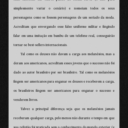
simplesmente variar o cenário) e nomeiam todos os seus
personagens como se fossem personagens de um seriado da moda.
Acreditam que envergando esse falso uniforme militar e fingindo
falar em uma imitação em bambu de um telefone real, conseguirão
tornar-se best-sellers internacionais.
Tal como os deuses não davam a carga aos melanésios, mas a
deram aos americanos, acreditam esses jovens que o sucesso não foi
dado ao autor brasileiro por ser brasileiro. Tal como os melanésios
fingem ser americanos para enganar os deuses e receberem a carga,
os brasileiros fingem ser americanos para enganar o sucesso e
venderem livros.
Talvez a principal diferença seja que os melanésios jamais
receberam qualquer carga, pelo menos não durante o tempo em que
sua religião foi praticada sem o conhecimento do mundo exterior (e