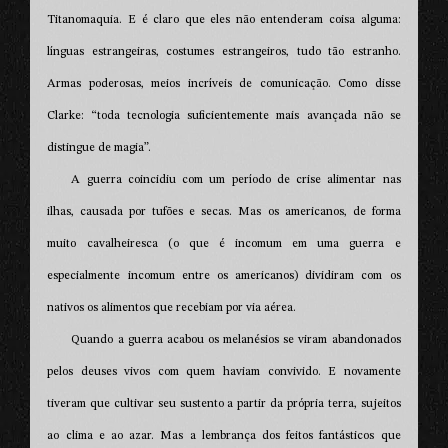
Titanomaquia. E é claro que eles não entenderam coisa alguma:
línguas estrangeiras, costumes estrangeiros, tudo tão estranho.
Armas poderosas, meios incríveis de comunicação. Como disse
Clarke: “toda tecnologia suficientemente mais avançada não se
distingue de magia”.
A guerra coincidiu com um período de crise alimentar nas
ilhas, causada por tufões e secas. Mas os americanos, de forma
muito cavalheiresca (o que é incomum em uma guerra e
especialmente incomum entre os americanos) dividiram com os
nativos os alimentos que recebiam por via aérea.
Quando a guerra acabou os melanésios se viram abandonados
pelos deuses vivos com quem haviam convivido. E novamente
tiveram que cultivar seu sustento a partir da própria terra, sujeitos
ao clima e ao azar. Mas a lembrança dos feitos fantásticos que