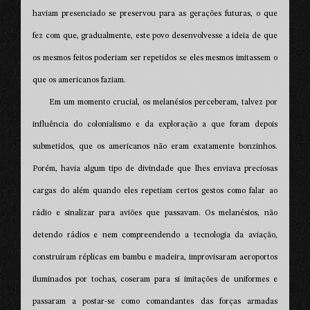
haviam presenciado se preservou para as gerações futuras, o que
fez com que, gradualmente, este povo desenvolvesse a ideia de que
os mesmos feitos poderiam ser repetidos se eles mesmos imitassem o
que os americanos faziam.
Em um momento crucial, os melanésios perceberam, talvez por
influência do colonialismo e da exploração a que foram depois
submetidos, que os americanos não eram exatamente bonzinhos.
Porém, havia algum tipo de divindade que lhes enviava preciosas
cargas do além quando eles repetiam certos gestos como falar ao
rádio e sinalizar para aviões que passavam. Os melanésios, não
detendo rádios e nem compreendendo a tecnologia da aviação,
construíram réplicas em bambu e madeira, improvisaram aeroportos
iluminados por tochas, coseram para si imitações de uniformes e
passaram a postar-se como comandantes das forças armadas