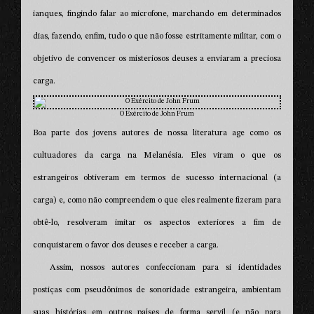
ianques, fingindo falar ao microfone, marchando em determinados
dias, fazendo, enfim, tudo o que não fosse estritamente militar, com o
objetivo de convencer os misteriosos deuses a enviaram a preciosa
carga.
O Exército de John Frum
Boa parte dos jovens autores de nossa literatura age como os
cultuadores da carga na Melanésia. Eles viram o que os
estrangeiros obtiveram em termos de sucesso internacional (a
carga) e, como não compreendem o que eles realmente fizeram para
obtê-lo, resolveram imitar os aspectos exteriores a fim de
conquistarem o favor dos deuses e receber a carga.
Assim, nossos autores confeccionam para si identidades
postiças com pseudônimos de sonoridade estrangeira, ambientam
suas histórias em outros países de forma servil (e não para