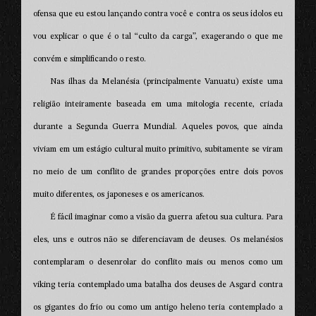
ofensa que eu estou lançando contra você e contra os seus ídolos eu
vou explicar o que é o tal “culto da carga”, exagerando o que me
convém e simplificando o resto.
Nas ilhas da Melanésia (principalmente Vanuatu) existe uma
religião inteiramente baseada em uma mitologia recente, criada
durante a Segunda Guerra Mundial. Aqueles povos, que ainda
viviam em um estágio cultural muito primitivo, subitamente se viram
no meio de um conflito de grandes proporções entre dois povos
muito diferentes, os japoneses e os americanos.
É fácil imaginar como a visão da guerra afetou sua cultura. Para
eles, uns e outros não se diferenciavam de deuses. Os melanésios
contemplaram o desenrolar do conflito mais ou menos como um
viking teria contemplado uma batalha dos deuses de Asgard contra
os gigantes do frio ou como um antigo heleno teria contemplado a