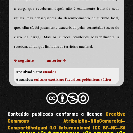
a carga que receberam depois não é exatamente fruto de seus
rituais, mas consequencia do desenvolvimento do turismo local,
que, olha só, foi justamente exacerbado pelas cerimônias toscas do
culto da carga). Mas os autores brasileiros ocasionalmente a
recebem, ainda que limitados ao território nacional.
seguinte
anterior
Arquivado em:
ensaios
Assuntos:
cultura
exotismo
favoritos
polêmicas
sátira
Conteúdo publicado conforme a licença
Creative
Commons Atribuição-NãoComercial-
CompartilhaIgual 4.0 Internacional (CC BY-NC-SA