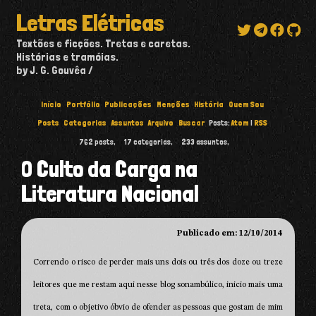
Letras Elétricas
Textões e ficções. Tretas e caretas.
Histórias e tramóias.
by J. G. Gouvêa
Início
Portfólio
Publicações
Menções
História
Quem Sou
Posts
Categorias
Assuntos
Arquivo
Buscar
Posts:
Atom
|
RSS
762
posts,
17
categorias,
233
assuntos,
O Culto da Carga na
Literatura Nacional
Publicado em: 12/10/2014
Correndo o risco de perder mais uns dois ou três dos doze ou treze
leitores que me restam aqui nesse blog sonambúlico, inicio mais uma
treta, com o objetivo óbvio de ofender as pessoas que gostam de mim