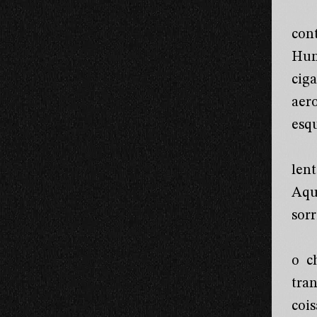
con
Hum
cig
aer
esq
len
Aqu
sorr
o c
tra
coi