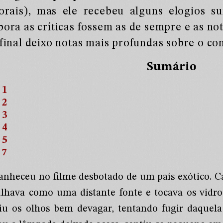
orais), mas ele recebeu alguns elogios su
ora as críticas fossem as de sempre e as not
final deixo notas mais profundas sobre o co
Sumário
1
2
3
4
5
7
nheceu no filme desbotado de um país exótico. Ca
ulhava como uma distante fonte e tocava os vidro
iu os olhos bem devagar, tentando fugir daquela