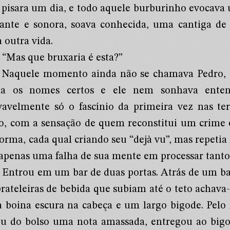
 pisara um dia, e todo aquele burburinho evocava 
cante e sonora, soava conhecida, uma cantiga de
 outra vida.
“Mas que bruxaria é esta?”
Naquele momento ainda não se chamava Pedro, o
ha os nomes certos e ele nem sonhava entend
vavelmente só o fascínio da primeira vez nas ter
ro, com a sensação de quem reconstitui um crime 
forma, cada qual criando seu “dejà vu”, mas repetia
 apenas uma falha de sua mente em processar tanto
Entrou em um bar de duas portas. Atrás de um ba
prateleiras de bebida que subiam até o teto achav
 boina escura na cabeça e um largo bigode. Pelo
ou do bolso uma nota amassada, entregou ao big