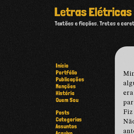
Letras Elétricas
Textões e ficções. Tretas e care
Início
Portfólio
Min
Publicações
alg
Menções
História
era
Quem Sou
par
Posts
Fiz
Categorias
Não
Assuntos
ant
Arquivo