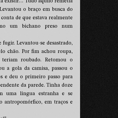
ia existir… Tudo aquilo remetia
 Levantou o braço em busca do
u conta de que estava realmente
como um bichano preso num
e fugir. Levantou-se desastrado,
elo chão. Por fim achou roupa,
e teriam roubado. Retomou o
oou a gola da camisa, passou o
s e deu o primeiro passo para
 pendente da parede. Tinha doze
m uma língua estranha e se
to antropomórfico, em traços e