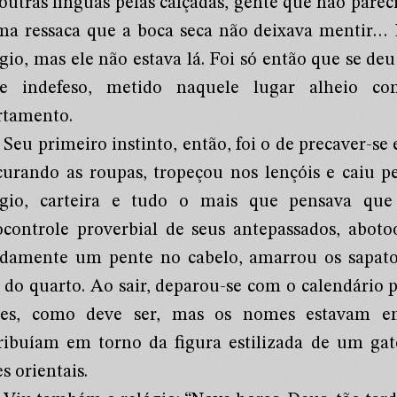
outras línguas pelas calçadas, gente que não parec
ma ressaca que a boca seca não deixava mentir…
ógio, mas ele não estava lá. Foi só então que se de
e indefeso, metido naquele lugar alheio 
rtamento.
Seu primeiro instinto, então, foi o de precaver-se 
curando as roupas, tropeçou nos lençóis e caiu p
ógio, carteira e tudo o mais que pensava qu
ocontrole proverbial de seus antepassados, abot
idamente um pente no cabelo, amarrou os sapato
a do quarto. Ao sair, deparou-se com o calendário
es, como deve ser, mas os nomes estavam e
tribuíam em torno da figura estilizada de um ga
es orientais.