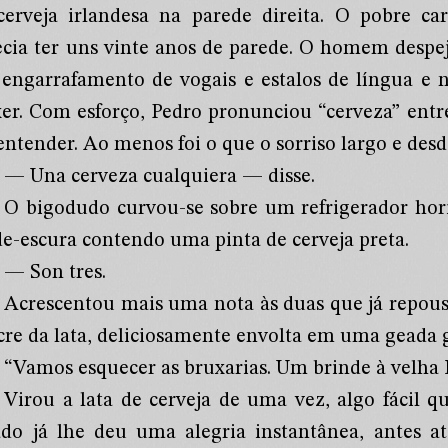
cerveja irlandesa na parede direita. O pobre ca
ecia ter uns vinte anos de parede. O homem desp
engarrafamento de vogais e estalos de língua e n
er. Com esforço, Pedro pronunciou “cerveza” entr
entender. Ao menos foi o que o sorriso largo e des
— Una cerveza cualquiera — disse.
O bigodudo curvou-se sobre um refrigerador hori
de-escura contendo uma pinta de cerveja preta.
— Son tres.
Acrescentou mais uma nota às duas que já repou
acre da lata, deliciosamente envolta em uma geada 
“Vamos esquecer as bruxarias. Um brinde à velha 
Virou a lata de cerveja de uma vez, algo fácil q
ado já lhe deu uma alegria instantânea, antes a