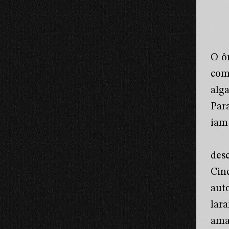
O ô
com
alg
Par
iam
des
Cin
aut
lar
ama