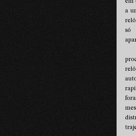
em 
a u
rel
só 
apa
pro
rel
aut
rap
for
mes
dis
traj