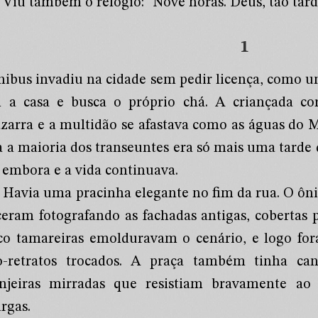
Viu também o relógio: “Nove horas. Deus, tão tard
1
nibus invadiu na cidade sem pedir licença, como 
 a casa e busca o próprio chá. A criançada c
azarra e a multidão se afastava como as águas do 
a a maioria dos transeuntes era só mais uma tarde
 embora e a vida continuava.
Havia uma pracinha elegante no fim da rua. O ônib
ceram fotografando as fachadas antigas, cobertas 
co tamareiras emolduravam o cenário, e logo fo
o-retratos trocados. A praça também tinha ca
anjeiras mirradas que resistiam bravamente ao
rgas.