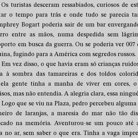
Os turistas desceram ressabiados, curiosos de 
tar o tempo para trás e onde tudo se parecia t
phrey Bogart poderia sair de um bar envergando
arro entre as mãos, numa despedida sem lágri
oporto em busca da guerra. Ou se poderia ver 00
uina, fugindo para a América com segredos russos.
Em vez disso, o que havia eram só crianças ruidos
ta à sombra das tamareiras e dos toldos colori
ela gente tinha a manha de viver em cores, o t
isos, mas não entendia. A alegria clara, essa ning
Logo que se viu na Plaza, pedro percebeu alguma c
heiro de laranjas, a maresia do mar não tão di
ncado na memória. Aventurou-se um pouco até 
sa no ar, sem saber o que era. Tinha a vaga impre