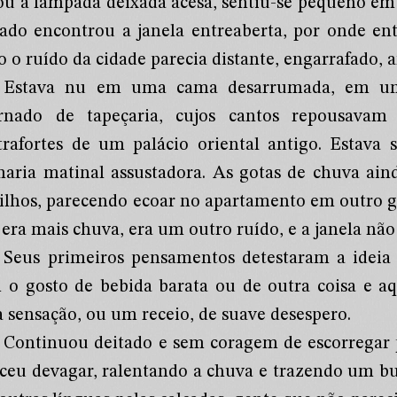
ou a lâmpada deixada acesa, sentiu-se pequeno em
lado encontrou a janela entreaberta, por onde en
 o ruído da cidade parecia distante, engarrafado, 
Estava nu em uma cama desarrumada, em um 
rnado de tapeçaria, cujos cantos repousavam
trafortes de um palácio oriental antigo. Estav
maria matinal assustadora. As gotas de chuva ai
xilhos, parecendo ecoar no apartamento em outro g
era mais chuva, era um outro ruído, e a janela não
Seus primeiros pensamentos detestaram a ideia 
 o gosto de bebida barata ou de outra coisa e aqu
 sensação, ou um receio, de suave desespero.
Continuou deitado e sem coragem de escorregar 
sceu devagar, ralentando a chuva e trazendo um b