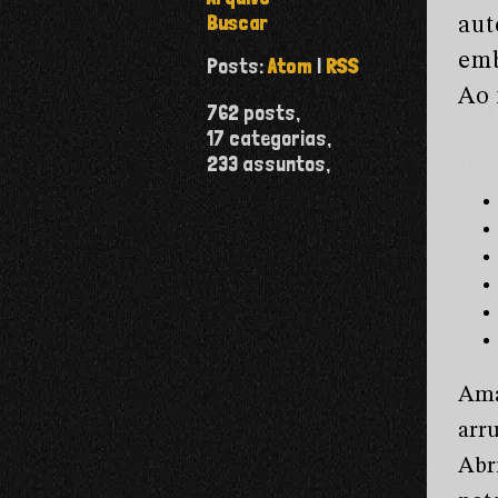
Buscar
aut
emb
Posts:
Atom
|
RSS
Ao 
762
posts,
17
categorias,
233
assuntos,
Ama
arr
Abr