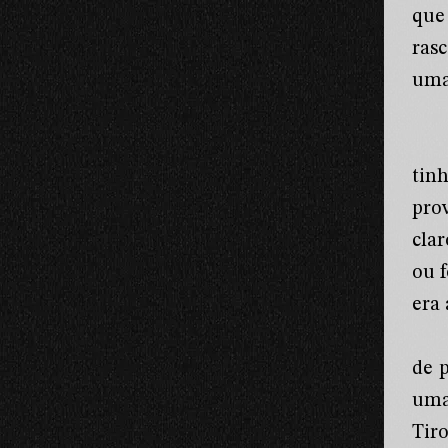
que
ras
uma
tin
pro
cla
ou 
era
de 
uma
Tir