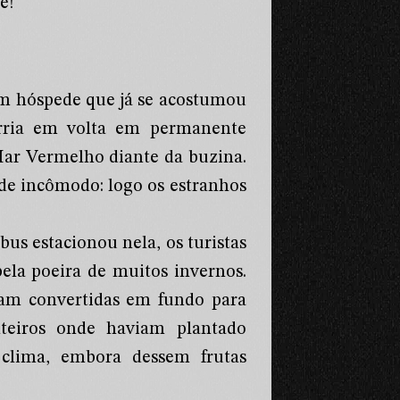
e!”
um hóspede que já se acostumou
orria em volta em permanente
Mar Vermelho diante da buzina.
 de incômodo: logo os estranhos
us estacionou nela, os turistas
pela poeira de muitos invernos.
ram convertidas em fundo para
nteiros onde haviam plantado
 clima, embora dessem frutas