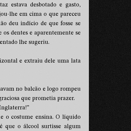
rtaz estava desbotado e gasto,
ejou-lhe em cima o que pareceu
ão deu indício de que fosse se
e os dentes e aparentemente se
dentado lhe sugeriu.
zontal e extraiu dele uma lata
savam no balcão e logo rompeu
graciosa que prometia prazer.
Inglaterra!”
ue o costume ensina. O líquido
té que o álcool surtisse algum