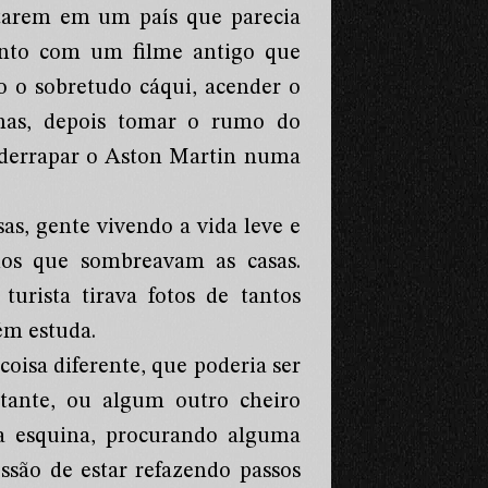
estarem em um país que parecia
anto com um filme antigo que
 o sobretudo cáqui, acender o
mas, depois tomar o rumo do
7 derrapar o Aston Martin numa
as, gente vivendo a vida leve e
dos que sombreavam as casas.
urista tirava fotos de tantos
uém estuda.
oisa diferente, que poderia ser
stante, ou algum outro cheiro
a esquina, procurando alguma
ssão de estar refazendo passos