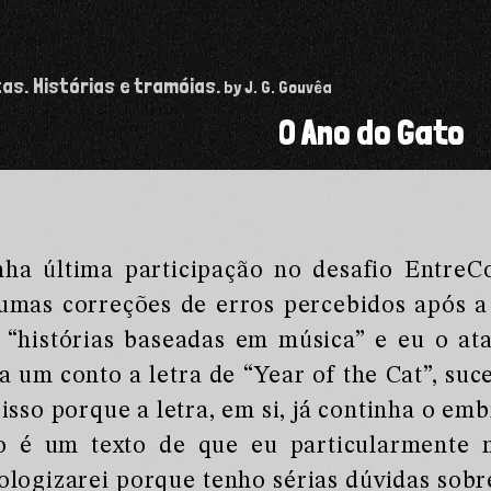
tas. Histórias e tramóias.
by J. G. Gouvêa
O Ano do Gato
ha última participação no desafio EntreC
umas correções de erros percebidos após a
 “histórias baseadas em música” e eu o at
a um conto a letra de “Year of the Cat”, suc
 isso porque a letra, em si, já continha o em
 é um texto de que eu particularmente 
ologizarei porque tenho sérias dúvidas sobre