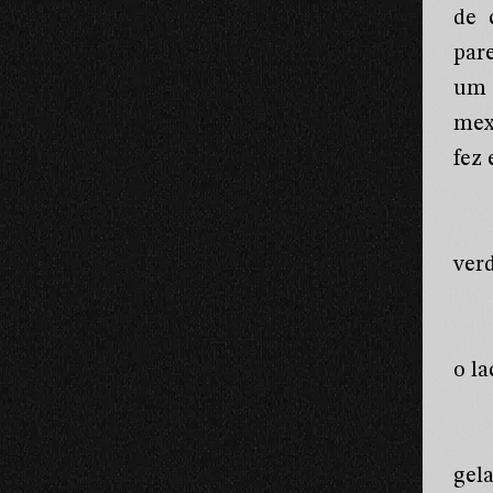
de 
par
um 
mex
fez 
ver
o l
gel