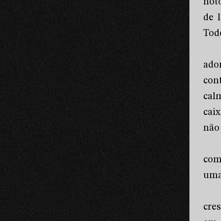
not
de 
Todo
ado
con
cal
cai
não 
com
uma
cre