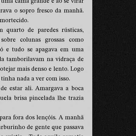
 uma cama grande e ao se virar
trava o sopro fresco da manhã.
amortecido.
quarto de paredes rústicas,
 sobre colunas grossas como
a só e tudo se apagava em uma
nda tamborilavam na vidraça de
otejar mais denso e lento. Logo
 tinha nada a ver com isso.
de estar ali. Amargava a boca
ela brisa pincelada lhe trazia
para fora dos lençóis. A manhã
urburinho de gente que passava