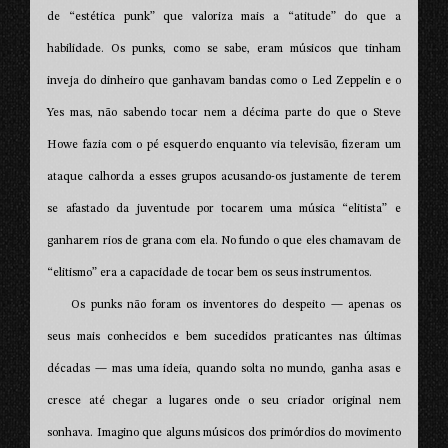
de “estética punk” que valoriza mais a “atitude” do que a
habilidade. Os punks, como se sabe, eram músicos que tinham
inveja do dinheiro que ganhavam bandas como o Led Zeppelin e o
Yes mas, não sabendo tocar nem a décima parte do que o Steve
Howe fazia com o pé esquerdo enquanto via televisão, fizeram um
ataque calhorda a esses grupos acusando-os justamente de terem
se afastado da juventude por tocarem uma música “elitista” e
ganharem rios de grana com ela. No fundo o que eles chamavam de
“elitismo” era a capacidade de tocar bem os seus instrumentos.
Os punks não foram os inventores do despeito — apenas os
seus mais conhecidos e bem sucedidos praticantes nas últimas
décadas — mas uma ideia, quando solta no mundo, ganha asas e
cresce até chegar a lugares onde o seu criador original nem
sonhava. Imagino que alguns músicos dos primórdios do movimento