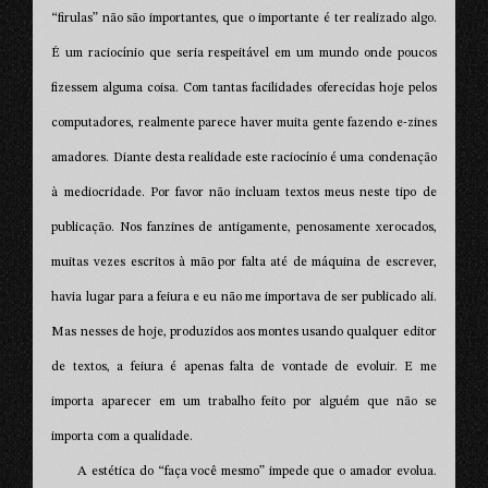
“firulas” não são importantes, que o importante é ter realizado algo.
É um raciocínio que seria respeitável em um mundo onde poucos
fizessem alguma coisa. Com tantas facilidades oferecidas hoje pelos
computadores, realmente parece haver muita gente fazendo e-zines
amadores. Diante desta realidade este raciocínio é uma condenação
à mediocridade. Por favor não incluam textos meus neste tipo de
publicação. Nos fanzines de antigamente, penosamente xerocados,
muitas vezes escritos à mão por falta até de máquina de escrever,
havia lugar para a feiura e eu não me importava de ser publicado ali.
Mas nesses de hoje, produzidos aos montes usando qualquer editor
de textos, a feiura é apenas falta de vontade de evoluir. E me
importa aparecer em um trabalho feito por alguém que não se
importa com a qualidade.
A estética do “faça você mesmo” impede que o amador evolua.