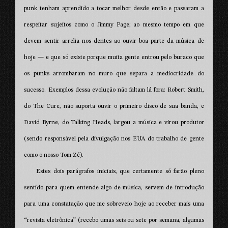
punk tenham aprendido a tocar melhor desde então e passaram a
respeitar sujeitos como o Jimmy Page; ao mesmo tempo em que
devem sentir arrelia nos dentes ao ouvir boa parte da música de
hoje — e que só existe porque muita gente entrou pelo buraco que
os punks arrombaram no muro que separa a mediocridade do
sucesso. Exemplos dessa evolução não faltam lá fora: Robert Smith,
do The Cure, não suporta ouvir o primeiro disco de sua banda, e
David Byrne, do Talking Heads, largou a música e virou produtor
(sendo responsável pela divulgação nos EUA do trabalho de gente
como o nosso Tom Zé).
Estes dois parágrafos iniciais, que certamente só farão pleno
sentido para quem entende algo de música, servem de introdução
para uma constatação que me sobreveio hoje ao receber mais uma
“revista eletrônica” (recebo umas seis ou sete por semana, algumas