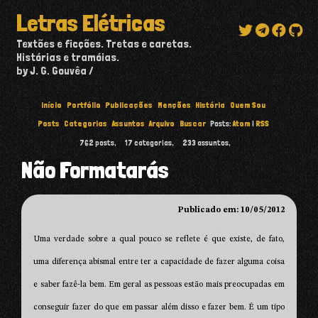
Letras Elétricas
Textões e ficções. Tretas e caretas.
Histórias e tramóias.
by J. G. Gouvêa
Início
Portfólio
Publicações
Menções
História
Quem Sou
Posts
Categorias
Assuntos
Arquivo
Buscar
Posts:
Atom
|
RSS
762
posts,
17
categorias,
233
assuntos,
Não Formatarás
Publicado em: 10/05/2012
Uma verdade sobre a qual pouco se reflete é que existe, de fato,
uma diferença abismal entre ter a capacidade de fazer alguma coisa
e saber fazê-la bem. Em geral as pessoas estão mais preocupadas em
conseguir fazer do que em passar além disso e fazer bem. É um tipo