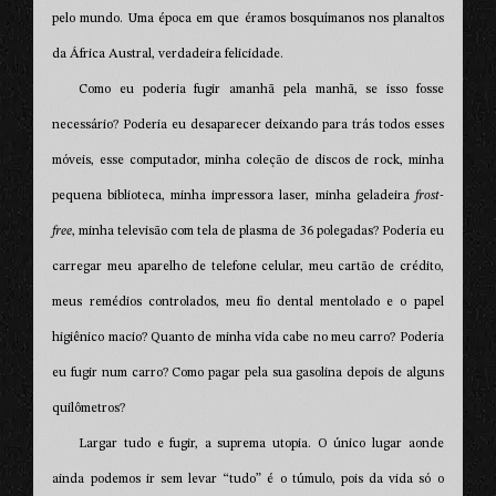
pelo mundo. Uma época em que éramos bosquímanos nos planaltos
da África Austral, verdadeira felicidade.
Como eu poderia fugir amanhã pela manhã, se isso fosse
necessário? Poderia eu desaparecer deixando para trás todos esses
móveis, esse computador, minha coleção de discos de rock, minha
pequena biblioteca, minha impressora laser, minha geladeira
frost-
free
, minha televisão com tela de plasma de 36 polegadas? Poderia eu
carregar meu aparelho de telefone celular, meu cartão de crédito,
meus remédios controlados, meu fio dental mentolado e o papel
higiênico macio? Quanto de minha vida cabe no meu carro? Poderia
eu fugir num carro? Como pagar pela sua gasolina depois de alguns
quilômetros?
Largar tudo e fugir, a suprema utopia. O único lugar aonde
ainda podemos ir sem levar “tudo” é o túmulo, pois da vida só o