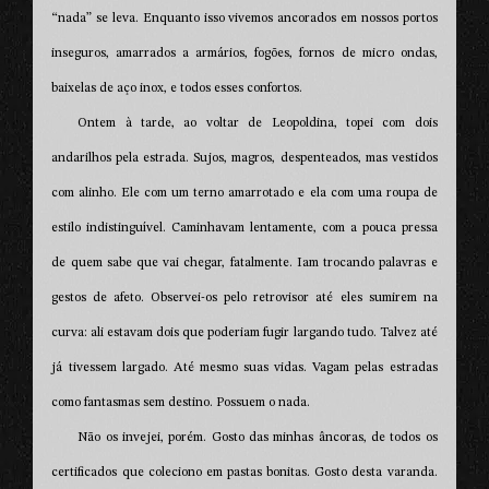
“nada” se leva. Enquanto isso vivemos ancorados em nossos portos
inseguros, amarrados a armários, fogões, fornos de micro ondas,
baixelas de aço inox, e todos esses confortos.
Ontem à tarde, ao voltar de Leopoldina, topei com dois
andarilhos pela estrada. Sujos, magros, despenteados, mas vestidos
com alinho. Ele com um terno amarrotado e ela com uma roupa de
estilo indistinguível. Caminhavam lentamente, com a pouca pressa
de quem sabe que vai chegar, fatalmente. Iam trocando palavras e
gestos de afeto. Observei-os pelo retrovisor até eles sumirem na
curva: ali estavam dois que poderiam fugir largando tudo. Talvez até
já tivessem largado. Até mesmo suas vidas. Vagam pelas estradas
como fantasmas sem destino. Possuem o nada.
Não os invejei, porém. Gosto das minhas âncoras, de todos os
certificados que coleciono em pastas bonitas. Gosto desta varanda.