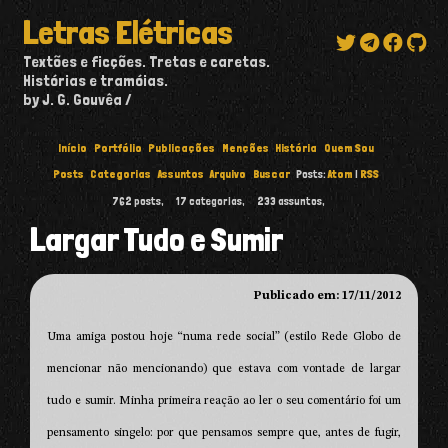
Letras Elétricas
Textões e ficções. Tretas e caretas.
Histórias e tramóias.
by J. G. Gouvêa
Início
Portfólio
Publicações
Menções
História
Quem Sou
Posts
Categorias
Assuntos
Arquivo
Buscar
Posts:
Atom
|
RSS
762
posts,
17
categorias,
233
assuntos,
Largar Tudo e Sumir
Publicado em: 17/11/2012
Uma amiga postou hoje “numa rede social” (estilo Rede Globo de
mencionar não mencionando) que estava com vontade de largar
tudo e sumir. Minha primeira reação ao ler o seu comentário foi um
pensamento singelo: por que pensamos sempre que, antes de fugir,