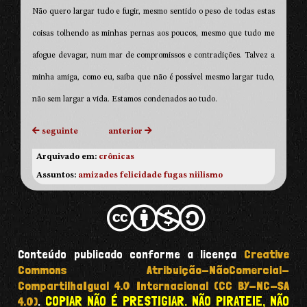
Não quero largar tudo e fugir, mesmo sentido o peso de todas estas
coisas tolhendo as minhas pernas aos poucos, mesmo que tudo me
afogue devagar, num mar de compromissos e contradições. Talvez a
minha amiga, como eu, saiba que não é possível mesmo largar tudo,
não sem largar a vida. Estamos condenados ao tudo.
seguinte
anterior
Arquivado em:
crônicas
Assuntos:
amizades
felicidade
fugas
niilismo
Conteúdo publicado conforme a licença
Creative
Commons Atribuição-NãoComercial-
CompartilhaIgual 4.0 Internacional (CC BY-NC-SA
COPIAR NÃO É PRESTIGIAR. NÃO PIRATEIE, NÃO
4.0)
.