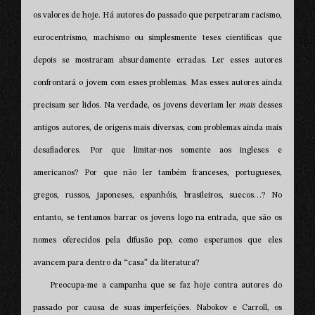
os valores de hoje. Há autores do passado que perpetraram racismo,
eurocentrismo, machismo ou simplesmente teses científicas que
depois se mostraram absurdamente erradas. Ler esses autores
confrontará o jovem com esses problemas. Mas esses autores ainda
precisam ser lidos. Na verdade, os jovens deveriam ler
mais
desses
antigos autores, de origens mais diversas, com problemas ainda mais
desafiadores. Por que limitar-nos somente aos ingleses e
americanos? Por que não ler também franceses, portugueses,
gregos, russos, japoneses, espanhóis, brasileiros, suecos…? No
entanto, se tentamos barrar os jovens logo na entrada, que são os
nomes oferecidos pela difusão pop, como esperamos que eles
avancem para dentro da “casa” da literatura?
Preocupa-me a campanha que se faz hoje contra autores do
passado por causa de suas imperfeições. Nabokov e Carroll, os