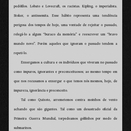
pedófilos. Lobato e Lovecraft, os racistas. Kipling, o imperialista.
Stoker, o antissemita. Esse hábito representa uma tendência
perigosa dos tempos de hoje, uma vontade de rejeitar o passado,
relegá-lo a algum “buraco da memória” e reescrever um “bravo
mundo novo”. Porém aqueles que ignoram o passado tendem a
repeti-lo.
Enxergamos a cultura e os indivíduos que viveram no passado
como impuros, ignorantes e preconceituosos; ao mesmo tempo em
que nos recusamos a enxergar o que temos nós mesmos, hoje, de
impureza, ignorância e preconceito.
Tal como Quixote, arremetemos contra moinhos de vento
achando que são gigantes. Tal como um desastrado oficial da
Primeira Guerra Mundial, torpedeamos golfinhos por medo de
submarinos.