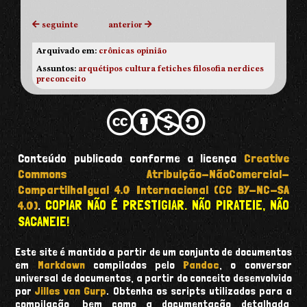
seguinte
anterior
Arquivado em:
crônicas
opinião
Assuntos:
arquétipos
cultura
fetiches
filosofia
nerdices
preconceito
Conteúdo publicado conforme a licença
Creative
Commons Atribuição-NãoComercial-
CompartilhaIgual 4.0 Internacional (CC BY-NC-SA
COPIAR NÃO É PRESTIGIAR. NÃO PIRATEIE, NÃO
4.0)
.
SACANEIE!
Este site é mantido a partir de um conjunto de documentos
em
Markdown
compilados pelo
Pandoc
, o conversor
universal de documentos, a partir do conceito desenvolvido
por
Jilles van Gurp
. Obtenha os scripts utilizados para a
compilação, bem como a documentação detalhada,