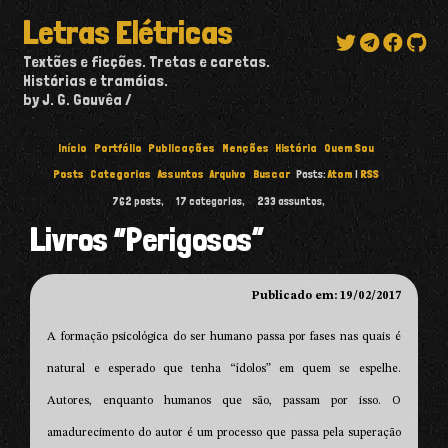
Letras Elétricas
Textões e ficções. Tretas e caretas.
Histórias e tramóias.
by J. G. Gouvêa
Início
Portfólio
Publicações
Menções
História
Quem Sou
Posts
Categorias
Assuntos
Arquivo
Buscar
Posts:
Atom
|
RSS
762
posts,
17
categorias,
233
assuntos,
Livros “Perigosos”
Publicado em: 19/02/2017
A formação psicológica do ser humano passa por fases nas quais é
natural e esperado que tenha “ídolos” em quem se espelhe.
Autores, enquanto humanos que são, passam por isso. O
amadurecimento do autor é um processo que passa pela superação