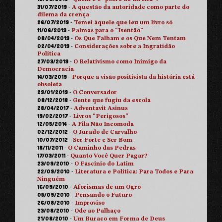
31/07/2019
-
A questão da autoridade como parte do
dilema da crença
26/07/2019
-
Temei àquele que leu um livro só
11/06/2019
-
Palmas para o “Isentão”
08/04/2019
-
Os Que Falham e os Que Nem Tentam
02/04/2019
-
Considerações sobre a Ingratidão
Política
27/03/2019
-
O Relativismo como Inimigo da
Democracia
14/03/2019
-
Porque a visão positivista da história está
obsoleta
29/01/2019
-
O Conversador
08/12/2018
-
Gente que fugiu da escola
28/04/2017
-
Adventavit Asinus
19/02/2017
-
Livros “Perigosos”
12/05/2014
-
A Fila Não Incomoda
02/12/2012
-
O Jurado de Carvalho
10/07/2012
-
Ser Forte e Ser Bom
18/11/2011
-
O Caminho das Pedras
17/03/2011
-
Quanto Você Quer Pagar?
23/09/2010
-
O Fascínio do Latim
22/09/2010
-
Literatura e Política: Para Todos e Para
Ninguém
16/09/2010
-
Aforismas de um Ogro
05/09/2010
-
Pensando o Futuro
26/08/2010
-
Improviso
23/08/2010
-
Ode ao Palhaço
21/08/2010
-
Um Buraco em Forma de Deus