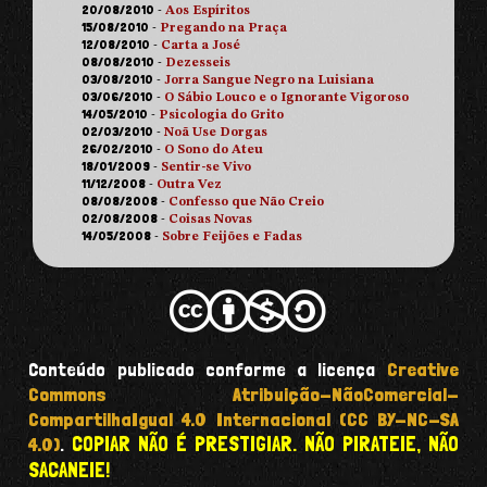
20/08/2010
-
Aos Espíritos
15/08/2010
-
Pregando na Praça
12/08/2010
-
Carta a José
08/08/2010
-
Dezesseis
03/08/2010
-
Jorra Sangue Negro na Luisiana
03/06/2010
-
O Sábio Louco e o Ignorante Vigoroso
14/05/2010
-
Psicologia do Grito
02/03/2010
-
Noã Use Dorgas
26/02/2010
-
O Sono do Ateu
18/01/2009
-
Sentir-se Vivo
11/12/2008
-
Outra Vez
08/08/2008
-
Confesso que Não Creio
02/08/2008
-
Coisas Novas
14/05/2008
-
Sobre Feijões e Fadas
Conteúdo publicado conforme a licença
Creative
Commons Atribuição-NãoComercial-
CompartilhaIgual 4.0 Internacional (CC BY-NC-SA
COPIAR NÃO É PRESTIGIAR. NÃO PIRATEIE, NÃO
4.0)
.
SACANEIE!