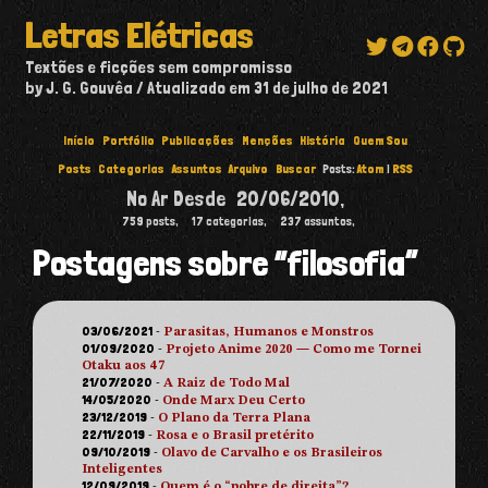
Letras Elétricas
Textões e ficções sem compromisso
by J. G. Gouvêa
Atualizado em
31 de julho de 2021
Início
Portfólio
Publicações
Menções
História
Quem Sou
Posts
Categorias
Assuntos
Arquivo
Buscar
Posts:
Atom
|
RSS
No Ar Desde
20/06/2010
,
759
posts,
17
categorias,
237
assuntos,
Postagens sobre “filosofia”
03/06/2021
-
Parasitas, Humanos e Monstros
01/09/2020
-
Projeto Anime 2020 — Como me Tornei
Otaku aos 47
21/07/2020
-
A Raiz de Todo Mal
14/05/2020
-
Onde Marx Deu Certo
23/12/2019
-
O Plano da Terra Plana
22/11/2019
-
Rosa e o Brasil pretérito
09/10/2019
-
Olavo de Carvalho e os Brasileiros
Inteligentes
12/09/2019
-
Quem é o “pobre de direita”?