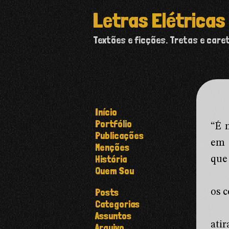
Letras Elétricas
Textões e ficções. Tretas e care
Início
Portfólio
“É 
Publicações
em 
Menções
História
que
Quem Sou
Posts
os 
Categorias
Assuntos
ati
Arquivo