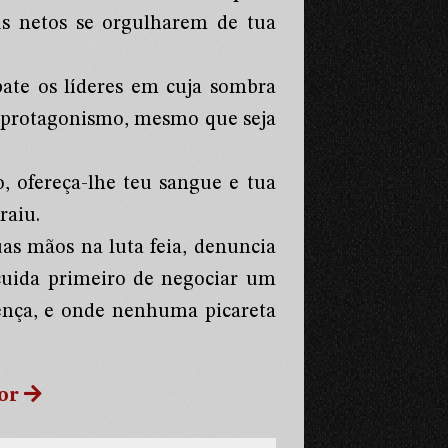
us netos se orgulharem de tua
bate os líderes em cuja sombra
o protagonismo, mesmo que seja
o, ofereça-lhe teu sangue e tua
raiu.
tuas mãos na luta feia, denuncia
 cuida primeiro de negociar um
sença, e onde nenhuma picareta
or