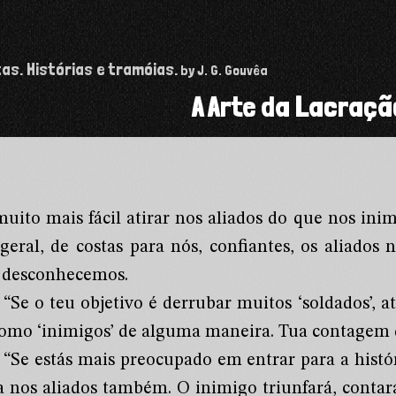
tas. Histórias e tramóias.
by J. G. Gouvêa
A Arte da Lacraçã
muito mais fácil atirar nos aliados do que nos ini
geral, de costas para nós, confiantes, os aliad
 desconhecemos.
“Se o teu objetivo é derrubar muitos ‘soldados’, at
como ‘inimigos’ de alguma maneira. Tua contagem d
“Se estás mais preocupado em entrar para a histó
ra nos aliados também. O inimigo triunfará, contar