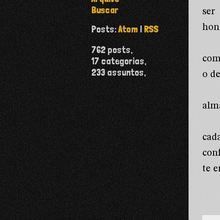
Buscar
ser
hon
Posts:
Atom
|
RSS
762
posts,
com
17
categorias,
233
assuntos,
o d
alma
cad
con
te e