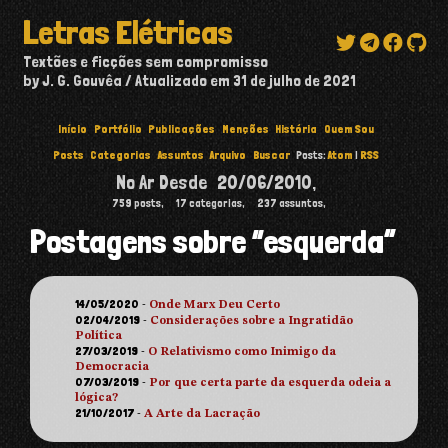
Letras Elétricas
Textões e ficções sem compromisso
by J. G. Gouvêa
Atualizado em
31 de julho de 2021
Início
Portfólio
Publicações
Menções
História
Quem Sou
Posts
Categorias
Assuntos
Arquivo
Buscar
Posts:
Atom
|
RSS
No Ar Desde
20/06/2010
,
759
posts,
17
categorias,
237
assuntos,
Postagens sobre “esquerda”
14/05/2020
-
Onde Marx Deu Certo
02/04/2019
-
Considerações sobre a Ingratidão
Política
27/03/2019
-
O Relativismo como Inimigo da
Democracia
07/03/2019
-
Por que certa parte da esquerda odeia a
lógica?
21/10/2017
-
A Arte da Lacração