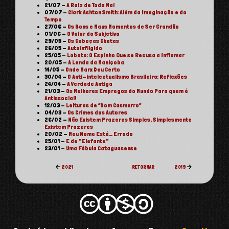
21/07
-
A Raiz de Todo Mal
07/07
-
Clark Ashton Smith: Além da Imaginação e do
Tempo
27/06
-
Os Bons e Maus Momentos de Ser Grandão
01/06
-
O Valor do Subjetivo
29/05
-
Os Cabeças Chatas
26/05
-
Autoinfligido
25/05
-
Lobato: O Espinho Que se Recusa a Inflamar
20/05
-
A Lenda da Maniçoba
14/05
-
Onde Marx Deu Certo
30/04
-
O Anti-intelectualismo Brasileiro: Reflexões
24/04
-
A Verdade Antiga
21/03
-
Os Melhores Empregos do Mundo Para quem é
Antissocial!
12/03
-
Leituras de “Dom Casmurro”
04/03
-
Os Crimes dos Autores
26/02
-
Não Existem Prazeres Simples, Simplesmente
Existem Prazeres
20/02
-
Meu Nome Está… Errado
25/01
-
E de "Elefante"
23/01
-
Uma Fábula Cataguasense
2021
RETORNAR
2019