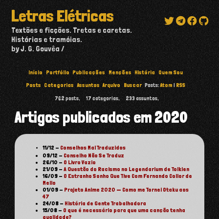
Letras Elétricas
Textões e ficções. Tretas e caretas.
Histórias e tramóias.
by J. G. Gouvêa
Início
Portfólio
Publicações
Menções
História
Quem Sou
Posts
Categorias
Assuntos
Arquivo
Buscar
Posts:
Atom
|
RSS
762
posts,
17
categorias,
233
assuntos,
Artigos publicados em 2020
11/12
-
Conselhos Mal Traduzidos
09/12
-
Conselho Não Se Traduz
26/10
-
O Livro Vazio
21/09
-
A Questão do Racismo no Legendarium de Tolkien
16/09
-
O Estranho Sonho Que Tive Com Fernando Collor de
Mello
01/09
-
Projeto Anime 2020 — Como me Tornei Otaku aos
47
24/08
-
História de Gente Trabalhadora
15/08
-
O que é necessário para que uma canção tenha
qualidade?