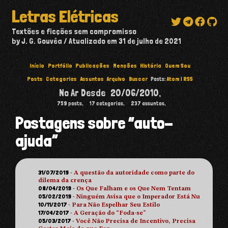
Letras Elétricas
Textões e ficções sem compromisso
by J. G. Gouvêa
Atualizado em
31 de julho de 2021
Início
Portfólio
Publicações
Menções
História
Quem Sou
Posts
Categorias
Assuntos
Arquivo
Buscar
Posts:
Atom
|
RSS
No Ar Desde
20/06/2010
,
759
posts,
17
categorias,
237
assuntos,
Postagens sobre “auto-
ajuda”
31/07/2019
-
A questão da autoridade como parte do
dilema da crença
08/04/2019
-
Os Que Falham e os Que Nem Tentam
05/02/2019
-
Ninguém Avisa que o Imperador Está Nu
10/11/2017
-
Para Não Espelhar Seu Estilo
17/04/2017
-
A Geração do “Foda-se”
05/03/2017
-
Você Não Precisa de Incentivo, Precisa