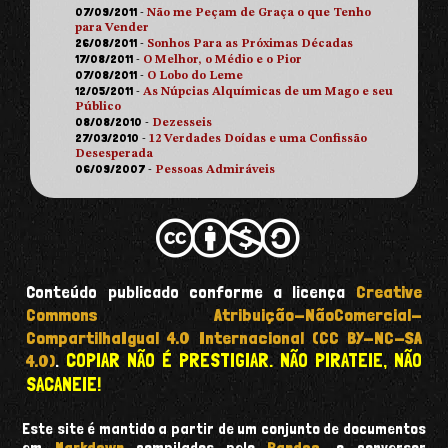
07/09/2011
-
Não me Peçam de Graça o que Tenho
para Vender
26/08/2011
-
Sonhos Para as Próximas Décadas
17/08/2011
-
O Melhor, o Médio e o Pior
07/08/2011
-
O Lobo do Leme
12/05/2011
-
As Núpcias Alquímicas de um Mago e seu
Público
08/08/2010
-
Dezesseis
27/03/2010
-
12 Verdades Doídas e uma Confissão
Desesperada
06/09/2007
-
Pessoas Admiráveis
Conteúdo publicado conforme a licença
Creative
Commons Atribuição-NãoComercial-
CompartilhaIgual 4.0 Internacional (CC BY-NC-SA
COPIAR NÃO É PRESTIGIAR. NÃO PIRATEIE, NÃO
4.0)
.
SACANEIE!
Este site é mantido a partir de um conjunto de documentos
em
Markdown
compilados pelo
Pandoc
, o conversor