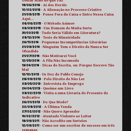
Gostar Mais do que Faz
19/06/2016
-
Ai dos Heróis
10/02/2016
-
A Alienação no Processo Criativo
21/09/2015
-
Pense Fora da Caixa e Entre Nessa Caixa
Aqui…
06/06/2015
-
O Método Asimov
06/03/2015
-
Um Homem de Muita Sorte
31/01/2015
-
Tudo Seria Válido em Literatura?
09/12/2014
-
Teste de Mineiridade
26/11/2014
-
Pequenas Incompetências Literárias
21/09/2014
-
Ninguém Tem o Direito de Nunca Ser
Ofendido
21/07/2014
-
Não Motivarei Você
12/05/2014
-
A Fila Não Incomoda
13/04/2014
-
Dicas de Escrita, ou: Porque Escrevo Tão
Mal
12/10/2013
-
Os Dez de Pablo Conejo
28/09/2013
-
Pelo Direito de Não Ler
03/05/2013
-
Entrevista de Emprego
24/04/2013
-
Queime um Livro
03/02/2013
-
Visita a uma Livraria do Presente do
Indicativo
26/01/2013
-
De Que Modo?
20/09/2012
-
A Última Venda
27/02/2012
-
Não Quero Aprender
14/02/2012
-
Atentado Violento ao Leitor
19/09/2011
-
Não Acredito em Sorteios
12/09/2011
-
Como ser um escritor de sucesso em três
semanas