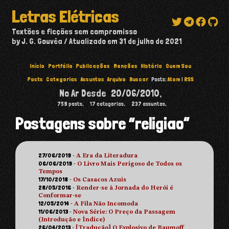
Letras Elétricas
Textões e ficções sem compromisso
by J. G. Gouvêa
Atualizado em
31 de julho de 2021
Início
Portfólio
Publicações
Menções
História
Quem Sou
Posts
Categorias
Assuntos
Arquivo
Buscar
Posts:
Atom
|
RSS
No Ar Desde
20/06/2010
,
759
posts,
17
categorias,
237
assuntos,
Postagens sobre “religiao”
27/06/2019
-
A Era da Literadura
06/06/2019
-
O Livro Mais Perigoso de Todos os
Tempos
17/10/2018
-
Os Casacos Azuis
28/05/2016
-
Render-se à Jornada do Herói é
Conformar-se
12/05/2014
-
A Fila Não Incomoda
11/06/2013
-
Nova Série: O Preço da Passagem
(Introdução e Índice)
26/04/2013
-
[Tradução] O Explosivo de Baumoff