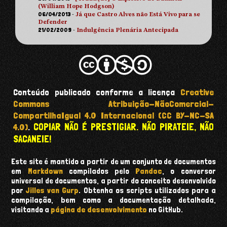
(William Hope Hodgson)
06/04/2013
-
Já que Castro Alves não Está Vivo para se
Defender
21/02/2009
-
Indulgência Plenária Antecipada
Conteúdo publicado conforme a licença
Creative
Commons Atribuição-NãoComercial-
CompartilhaIgual 4.0 Internacional (CC BY-NC-SA
COPIAR NÃO É PRESTIGIAR. NÃO PIRATEIE, NÃO
4.0)
.
SACANEIE!
Este site é mantido a partir de um conjunto de documentos
em
Markdown
compilados pelo
Pandoc
, o conversor
universal de documentos, a partir do conceito desenvolvido
por
Jilles van Gurp
. Obtenha os scripts utilizados para a
compilação, bem como a documentação detalhada,
visitando a
página de desenvolvimento
no GitHub.