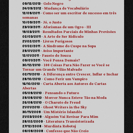
09/12/2013
-
Gelo Negro
24/09/2012
-
Mudança de Vocabulário
12/09/2011
-
Como ser um escritor de sucesso em três
semanas
10/09/2011
-
Jó, o Justo
23/03/2011
-
Aforismas de um Ogro - III
19/03/2011
-
Resultados Parciais de Minhas Previsões
02/03/2011
-
A Arte de Ser Ridículo
21/02/2011
-
Livros Perigosos
01/02/2011
-
A Síndrome do Cuspe na Sopa
29/01/2011
-
Aviso Importante
12/01/2011
-
Fausto de Souza
09/01/2011
-
Você Pensa Demais?
30/12/2010
-
100 Coisas Para Não Fazer se Você se
Tornar um Grande Vilão Malvado
02/11/2010
-
A Diferença entre Crescer, Inflar e Inchar
28/10/2010
-
Como Ferir um Vampiro
16/10/2010
-
Carta Aberta aos Autores de Cartas
Abertas
05/09/2010
-
Pensando o Futuro
29/08/2010
-
Morrer Nunca Esteve Tão na Moda
26/08/2010
-
O Charuto de Freud
21/01/2010
-
Ghost Writers in the Sky
30/11/2009
-
Um Mistério Islandês
21/03/2009
-
Alguém Vai Revisar Para Mim
28/02/2009
-
Literatura Transistorizada
27/12/2008
-
Murdinta Robotoj
08/08/2008
-
Confesso que Não Creio