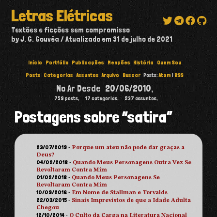
Letras Elétricas
Textões e ficções sem compromisso
by J. G. Gouvêa
Atualizado em
31 de julho de 2021
Início
Portfólio
Publicações
Menções
História
Quem Sou
Posts
Categorias
Assuntos
Arquivo
Buscar
Posts:
Atom
|
RSS
No Ar Desde
20/06/2010
,
759
posts,
17
categorias,
237
assuntos,
Postagens sobre “satira”
23/07/2019
-
Porque um ateu não pode dar graças a
Deus?
04/02/2018
-
Quando Meus Personagens Outra Vez Se
Revoltaram Contra Mim
01/02/2018
-
Quando Meus Personagens Se
Revoltaram Contra Mim
10/09/2016
-
Em Nome de Stallman e Torvalds
22/03/2015
-
Sinais Imprevistos de que a Idade Adulta
Chegou
12/10/2014
-
O Culto da Carga na Literatura Nacional