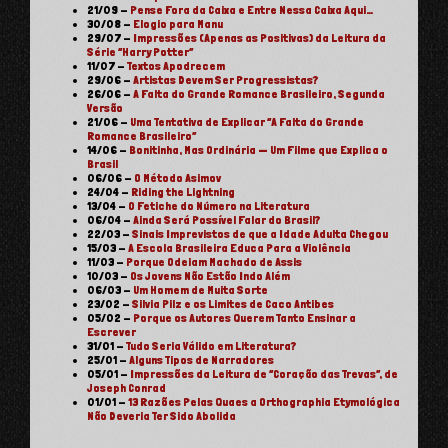
21/09
-
Pense Fora da Caixa e Entre Nessa Caixa Aqui…
30/08
-
Elogio para Manu
29/07
-
Impressões (Apenas as Positivas) da Leitura da
Série “Harry Potter”
11/07
-
Textos Apodrecem
29/06
-
Artistas Devem Ser Progressistas?
26/06
-
A Falta do Grande Romance Brasileiro, Segunda
Versão
21/06
-
Uma Tentativa de Explicar “A Falta do Grande
Romance Brasileiro”
14/06
-
Bonitinha, Mas Ordinária — Um Filme que Explica o
Brasil
06/06
-
O Método Asimov
24/04
-
Riding the Lightning
13/04
-
O Fetiche do Número na Literatura
06/04
-
Ainda Será Possível Falar do Brasil?
22/03
-
Sinais Imprevistos de que a Idade Adulta Chegou
15/03
-
A Escola Brasileira Educa Para a Violência
11/03
-
Porque Odeiam Machado de Assis
10/03
-
Os Jovens Não Estão Indo Além
06/03
-
Um Homem de Muita Sorte
23/02
-
Silvia Pilz e os Limites de Caco Antibes
05/02
-
Porque os Autores Querem Tanto Ensinar a
Escrever
31/01
-
Tudo Seria Válido em Literatura?
25/01
-
Alguns Tipos de Narradores
05/01
-
Impressões da Leitura de “Coração das Trevas”, de
Joseph Conrad
01/01
-
13 Razões Pelas Quaes a Orthographia Etymológica
Não Deveria Ter Sido Abolida