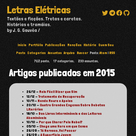
Letras Elétricas
Textões e ficções. Tretas e caretas.
Histórias e tramóias.
by J. G. Gouvêa
Início
Portfólio
Publicações
Menções
História
Quem Sou
Posts
Categorias
Assuntos
Arquivo
Buscar
Posts:
Atom
|
RSS
762
posts,
17
categorias,
233
assuntos,
Artigos publicados em 2015
26/12
-
Mais Fácil Dizer que Sim
12/12
-
Tratamento de Recuperação
10/11
-
Nando Moura e Apeles
20/10
-
Quatro Grandes Enganos Sobre Debates
Literários
18/10
-
Dos Livros Intermináveis e dos Leitores
Abomináveis
10/10
-
Por que Chorar Pelo Nobel?
05/10
-
Chega uma Hora em que Cansa
26/09
-
Tá Nervoso, Vai Pescar
26/09
-
A Superfície Jovem