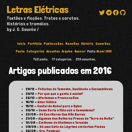
Letras Elétricas
Textões e ficções. Tretas e caretas.
Histórias e tramóias.
by J. G. Gouvêa
Início
Portfólio
Publicações
Menções
História
Quem Sou
Posts
Categorias
Assuntos
Arquivo
Buscar
Posts:
Atom
|
RSS
762
posts,
17
categorias,
233
assuntos,
Artigos publicados em 2016
29/12
-
Fetiches de Tamanho, Qualidade e Exclusividade
23/12
-
Por que que a gente é assim?
26/10
-
Aforismos e Provocações
16/10
-
Amor Gótico
15/10
-
Gostei do Nobel para o Dylan
06/10
-
Como Seria a Vida sob o Comunismo?
22/09
-
Há Escritores Que São Burros
21/09
-
Algumas das Melhores Frases de “Terra da Noite”
10/09
-
Em Nome de Stallman e Torvalds
09/09
-
Há uma Gota de Lágrima em Certas Piadas
26/08
-
Ora, Pombas!