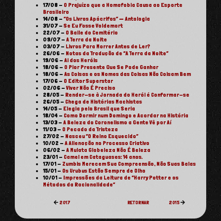
17/08
-
O Prejuízo que a Homofobia Causa ao Esporte
Brasileiro
14/08
-
“Os Livros Apócrifos” — Antologia
31/07
-
Se Eu Fosse Voldemort
22/07
-
O Baile do Cemitério
09/07
-
A Terra da Noite
03/07
-
Livros Para Morrer Antes de Ler?
26/06
-
Notas da Tradução de “A Terra da Noite”
19/06
-
Ai dos Heróis
18/06
-
O Pior Presente Que Se Pode Ganhar
18/06
-
As Coisas e os Nomes das Coisas Não Coisam Bem
17/06
-
O Editor Superstar
02/06
-
Viver Não É Preciso
28/05
-
Render-se à Jornada do Herói é Conformar-se
26/05
-
Chega de Histórias Machistas
14/05
-
Elegia pelo Brasil que Seria
18/04
-
Como Dormir num Domingo e Acordar na História
13/03
-
A Beleza do Coronelismo a Gente Vê por Aí
11/03
-
O Pecado da Tristeza
27/02
-
Nasceu “O Reino Esquecido”
10/02
-
A Alienação no Processo Criativo
06/02
-
A Mulata Globeleza Não É Beleza
23/01
-
Camel em Cataguases: 14 anos.
17/01
-
Zumbis Merecem Sua Compreensão, Não Suas Balas
15/01
-
Os Urubus Estão Sempre de Olho
10/01
-
Impressões da Leitura de “Harry Potter e os
Métodos da Racionalidade”
2017
RETORNAR
2015