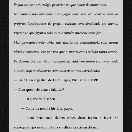
língua estava num estágio posterior ao que temos documentado.
No começo não sabíamos o que fazer com você. Na verdade, nem os
próprios idealizadores do projeto tinham uma finalidade em mente.
Fizemos o que fizemos pelo puro e simples interesse científico.
Mas queríamos entendê-la, não queríamos contaminá-la com nossas
ideias e conceitos. Foi por isso que a mantivemos isolada tanto tempo.
Perdoe-me por isso. Se a tivéssemos instruído em nossos costumes desde
o início, hoje você saberia como sobreviver nas adversidades.
— Da “Autobiografia” de Leon Lages, PhD, CSV e MPP
— Com quem ele estava falando?
— Ora, vocês já sabem.
— Conte de novo a história, papai.
— Está bem, mas depois vocês duas façam o favor de
sossegarem porque a noite já é velha e precisam dormir.