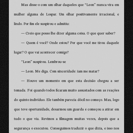
Mas disse-o com um olhar daqueles que “Leon” nunca vira em
mulher alguma de Lospar. Um olhar positivamente irracional, e
lindo. Por fim ele suspirou e admitiu:
— Creio que posso lhe dizer alguma coisa. O que quer saber?
— Quem é você? Onde estou? Por que você me tirou daquele
lugar? O que vai acontecer comigo?
“Leon” suspirou. Lembrou-se
— Leon. Me diga. Com sinceridade: iam me matar?
— Houve um momento em que esta decisão chegou a ser
tomada. Foi quando todos ficaram muito assustados com as reações
do quinto indivíduo. Ele também parecia dócil no começo. Mas, logo
que teve oportunidade, desarmou um guarda e começou a atirar em
tudo o que via. Revimos a filmagem muitas vezes, depois que a
segurança o executou. Conseguimos traduzir o que dizia, e isso nos