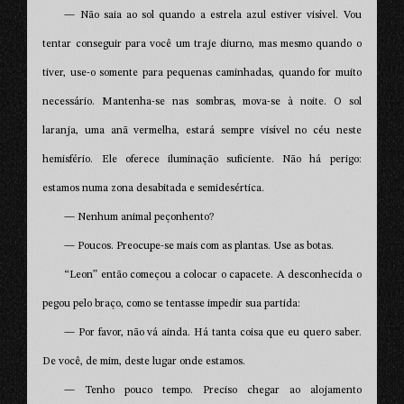
— Não saia ao sol quando a estrela azul estiver visível. Vou
tentar conseguir para você um traje diurno, mas mesmo quando o
tiver, use-o somente para pequenas caminhadas, quando for muito
necessário. Mantenha-se nas sombras, mova-se à noite. O sol
laranja, uma anã vermelha, estará sempre visível no céu neste
hemisfério. Ele oferece iluminação suficiente. Não há perigo:
estamos numa zona desabitada e semidesértica.
— Nenhum animal peçonhento?
— Poucos. Preocupe-se mais com as plantas. Use as botas.
“Leon” então começou a colocar o capacete. A desconhecida o
pegou pelo braço, como se tentasse impedir sua partida:
— Por favor, não vá ainda. Há tanta coisa que eu quero saber.
De você, de mim, deste lugar onde estamos.
— Tenho pouco tempo. Preciso chegar ao alojamento