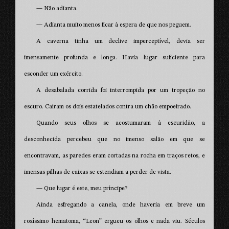
— Não adianta.
— Adianta muito menos ficar à espera de que nos peguem.
A caverna tinha um declive imperceptível, devia ser
imensamente profunda e longa. Havia lugar suficiente para
esconder um exército.
A desabalada corrida foi interrompida por um tropeção no
escuro. Caíram os dois estatelados contra um chão empoeirado.
Quando seus olhos se acostumaram à escuridão, a
desconhecida percebeu que no imenso salão em que se
encontravam, as paredes eram cortadas na rocha em traços retos, e
imensas pilhas de caixas se estendiam a perder de vista.
— Que lugar é este, meu príncipe?
Ainda esfregando a canela, onde haveria em breve um
roxíssimo hematoma, “Leon” ergueu os olhos e nada viu. Séculos