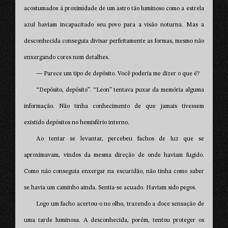
acostumados à proximidade de um astro tão luminoso como a estrela
azul haviam incapacitado seu povo para a visão noturna. Mas a
desconhecida conseguia divisar perfeitamente as formas, mesmo não
enxergando cores nem detalhes.
— Parece um tipo de depósito. Você poderia me dizer o que é?
“Depósito, depósito”. “Leon” tentava puxar da memória alguma
informação. Não tinha conhecimento de que jamais tivessem
existido depósitos no hemisfério interno.
Ao tentar se levantar, percebeu fachos de luz que se
aproximavam, vindos da mesma direção de onde haviam fugido.
Como não conseguia enxergar na escuridão, não tinha como saber
se havia um caminho ainda. Sentia-se acuado. Haviam sido pegos.
Logo um facho acertou-o no olho, trazendo a doce sensação de
uma tarde luminosa. A desconhecida, porém, tentou proteger os