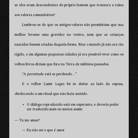
se eles eram descendentes do próprio homem que trouxera a ruína
aos valores comunitários?
Lembrou-se de que os antigos valores não permitiriam que sua
mulher levasse uma gravidez no ventre, nem que as crianças
nascidas fossem criadas daquela forma. Mas o mundo já não era tão
rígido, e em algumas pequenas cidades já era possível viver como os
velhos livros diziam que fora na Terra de milênios passados.
“A juventude está se perdendo…”
E o velhor Lamir Lages foi se deitar ao lado da esposa,
obedecendo a um ritual que não fazia sentido.
O diálogo reproduzido está em esperanto, e deveria poder
ser traduzido mais ou menos assim:
— Tu me amas?
— Eu não sei o que é amor