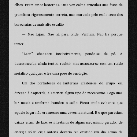
olhos. Eram cinco lanternas. Uma voz calma articulou uma frase de
gramática rigorosamente correta, mas marcada pelo estilo seco dos
burocratas de mais alto escalão:
— Não fujam. Não há para onde. Venham. Não há porque
temer.
“Leon” obedeceu instintivamente, pondo-se de pé. A
desconhecida ainda tentou resistir, mas assustou-se com um ruído
metálico qualquer e fez uma pose de rendição.
Um dos portadores de lanternas afastou-se do grupo, em
direção à esquerda, e acionou algum tipo de mecanismo. Logo uma
luz macia e uniforme inundou o salão. Ficou então evidente que
aquele lugar não era mesmo uma caverna natural. E o que pareciam
caixas eram, de fato, os intestinos de algum mecanismo gerador de
energia solar, cuja antena deveria ter existido um dia acima da