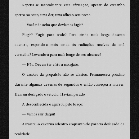
Repetia-se mentalmente esta afirmação, apesar do estranho
aperto no peito, uma dor, uma aflição sem nome.
— Você não acha que devíamos fugir?
Fugir? Fugir para onde? Para ainda mais longe deserto
adentro, expondo-a mais ainda às radiações nocivas da anã
vermelha? Levando-a para mais longe de seu alcance?
— Não. Devem ter visto a motojato.
O assobio da propulsão não se afastou. Permaneceu próximo
durante algumas dezenas de segundos e então começou a morrer.
Haviam desligado o veículo. Haviam parado.
A desconhecida o agarrou pelo braço:
— Vamos sair daqui!
Arrastou-o caverna adentro enquanto ele parecia desligado da
realidade.