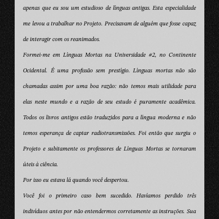
apenas que eu sou um estudioso de línguas antigas. Esta especialidade
me levou a trabalhar no Projeto. Precisavam de alguém que fosse capaz
de interagir com os reanimados.
Formei-me em Línguas Mortas na Universidade #2, no Continente
Ocidental. É uma profissão sem prestígio. Línguas mortas não são
chamadas assim por uma boa razão: não temos mais utilidade para
elas neste mundo e a razão de seu estudo é puramente acadêmica.
Todos os livros antigos estão traduzidos para a língua moderna e não
temos esperança de captar radiotransmissões. Foi então que surgiu o
Projeto e subitamente os professores de Línguas Mortas se tornaram
úteis à ciência.
Por isso eu estava lá quando você despertou.
Você foi o primeiro caso bem sucedido. Havíamos perdido três
indivíduos antes por não entendermos corretamente as instruções. Sua