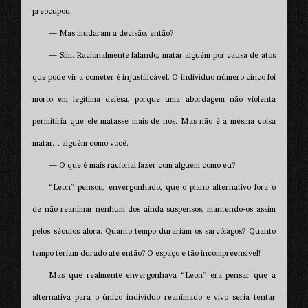
preocupou.
— Mas mudaram a decisão, então?
— Sim. Racionalmente falando, matar alguém por causa de atos
que pode vir a cometer é injustificável. O indivíduo número cinco foi
morto em legítima defesa, porque uma abordagem não violenta
permitiria que ele matasse mais de nós. Mas não é a mesma coisa
matar… alguém como você.
— O que é mais racional fazer com alguém como eu?
“Leon” pensou, envergonhado, que o plano alternativo fora o
de não reanimar nenhum dos ainda suspensos, mantendo-os assim
pelos séculos afora. Quanto tempo durariam os sarcófagos? Quanto
tempo teriam durado até então? O espaço é tão incompreensível!
Mas que realmente envergonhava “Leon” era pensar que a
alternativa para o único indivíduo reanimado e vivo seria tentar