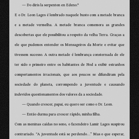
— Do diris la serpenton en Edeno.*
E o Dr. Leon Lages é lembrado naquele busto com a metade branca
e a metade vermelha. A metade branca comemora as grandes
descobertas que ele possibilitou a respeito da velha Terra. Graças a
ele que pudemos entender os Mensageiros da Morte e evitar que
tivessem sucesso. A outra metade é lembrança consternada de ele
ter sido o primeiro entre os habitantes de Nod a exibir estranhos
comportamentos irracionais, que aos poucos se difundiram pela
sociedade do planeta, corrompendo a juventude e causando
indevidos questionamentos dos valores da a sociedade.
— Quando crescer, papai, eu quero ser como o Dr. Leon.
— Então durma para crescer rápido, minha filha.
Com as meninas caídas no sono, o fazendeiro Lamir Lages suspirou
contrariado. “A juventude está se perdendo…” Mas o que esperar,