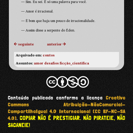
— Sim. Eu sei. É só uma palavra para você.
— Amor é irracional.
— É bom que haja um pouco de irracionalidade.
— Assim disse a serpente do Éden.
seguinte
anterior
Arquivado em:
contos
Assuntos:
amor
desafios
ficção_científica
Conteúdo publicado conforme a licença
Creative
Commons Atribuição-NãoComercial-
CompartilhaIgual 4.0 Internacional (CC BY-NC-SA
COPIAR NÃO É PRESTIGIAR. NÃO PIRATEIE, NÃO
4.0)
.
SACANEIE!