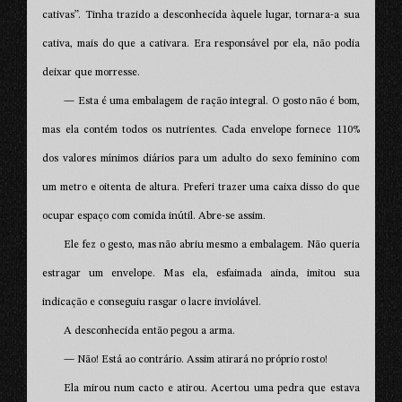
cativas”. Tinha trazido a desconhecida àquele lugar, tornara-a sua
cativa, mais do que a cativara. Era responsável por ela, não podia
deixar que morresse.
— Esta é uma embalagem de ração integral. O gosto não é bom,
mas ela contém todos os nutrientes. Cada envelope fornece 110%
dos valores mínimos diários para um adulto do sexo feminino com
um metro e oitenta de altura. Preferi trazer uma caixa disso do que
ocupar espaço com comida inútil. Abre-se assim.
Ele fez o gesto, mas não abriu mesmo a embalagem. Não queria
estragar um envelope. Mas ela, esfaimada ainda, imitou sua
indicação e conseguiu rasgar o lacre inviolável.
A desconhecida então pegou a arma.
— Não! Está ao contrário. Assim atirará no próprio rosto!
Ela mirou num cacto e atirou. Acertou uma pedra que estava