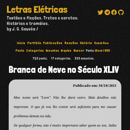
Letras Elétricas
Textões e ficções. Tretas e caretas.
Histórias e tramóias.
by J. G. Gouvêa
Início
Portfólio
Publicações
Menções
História
Quem Sou
Posts
Categorias
Assuntos
Arquivo
Buscar
Posts:
Atom
|
RSS
762
posts,
17
categorias,
233
assuntos,
Branca de Neve no Século XLIV
Publicado em: 30/10/2013
Meu nome será “Leon”. Não lhe darei outro. Mais detalhes não
importam. O que já vou lhe contar será suficiente para me causar
problemas demais na vida.
De qualquer forma, não é muito importante saber quem eu sou. Saiba