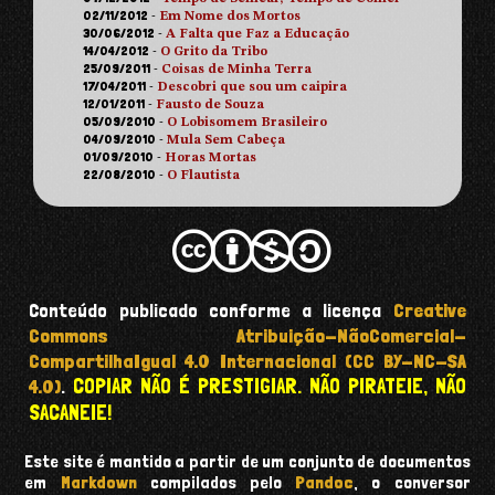
02/11/2012
-
Em Nome dos Mortos
30/06/2012
-
A Falta que Faz a Educação
14/04/2012
-
O Grito da Tribo
25/09/2011
-
Coisas de Minha Terra
17/04/2011
-
Descobri que sou um caipira
12/01/2011
-
Fausto de Souza
05/09/2010
-
O Lobisomem Brasileiro
04/09/2010
-
Mula Sem Cabeça
01/09/2010
-
Horas Mortas
22/08/2010
-
O Flautista
Conteúdo publicado conforme a licença
Creative
Commons Atribuição-NãoComercial-
CompartilhaIgual 4.0 Internacional (CC BY-NC-SA
COPIAR NÃO É PRESTIGIAR. NÃO PIRATEIE, NÃO
4.0)
.
SACANEIE!
Este site é mantido a partir de um conjunto de documentos
em
Markdown
compilados pelo
Pandoc
, o conversor