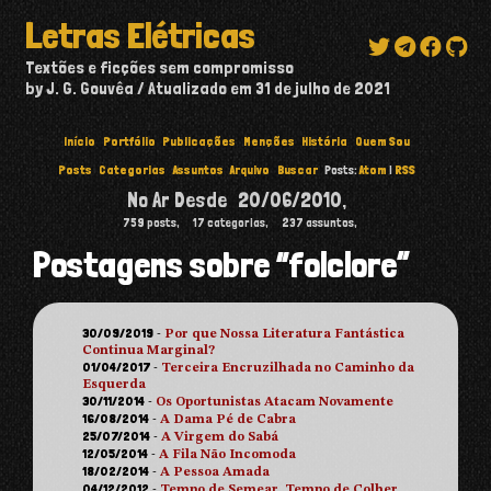
Letras Elétricas
Textões e ficções sem compromisso
by J. G. Gouvêa
Atualizado em
31 de julho de 2021
Início
Portfólio
Publicações
Menções
História
Quem Sou
Posts
Categorias
Assuntos
Arquivo
Buscar
Posts:
Atom
|
RSS
No Ar Desde
20/06/2010
,
759
posts,
17
categorias,
237
assuntos,
Postagens sobre “folclore”
30/09/2019
-
Por que Nossa Literatura Fantástica
Continua Marginal?
01/04/2017
-
Terceira Encruzilhada no Caminho da
Esquerda
30/11/2014
-
Os Oportunistas Atacam Novamente
16/08/2014
-
A Dama Pé de Cabra
25/07/2014
-
A Virgem do Sabá
12/05/2014
-
A Fila Não Incomoda
18/02/2014
-
A Pessoa Amada
04/12/2012
-
Tempo de Semear, Tempo de Colher